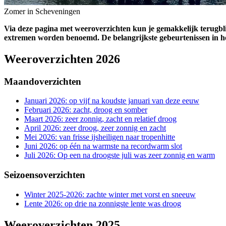
Zomer in Scheveningen
Via deze pagina met weeroverzichten kun je gemakkelijk terugbli
extremen worden benoemd. De belangrijkste gebeurtenissen in het
Weeroverzichten 2026
Maandoverzichten
Januari 2026: op vijf na koudste januari van deze eeuw
Februari 2026: zacht, droog en somber
Maart 2026: zeer zonnig, zacht en relatief droog
April 2026: zeer droog, zeer zonnig en zacht
Mei 2026: van frisse ijsheiligen naar tropenhitte
Juni 2026: op één na warmste na recordwarm slot
Juli 2026: Op een na droogste juli was zeer zonnig en warm
Seizoensoverzichten
Winter 2025-2026: zachte winter met vorst en sneeuw
Lente 2026: op drie na zonnigste lente was droog
Weeroverzichten 2025