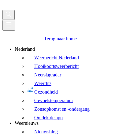
Terug naar home
Nederland
Weerbericht Nederland
Hooikoortsweerbericht
Neerslagradar
Weerflits
Gezondheid
Gevoelstemperatuur
Zonsopkomst en -ondergang
Ontdek de app
Weernieuws
Nieuwsblog