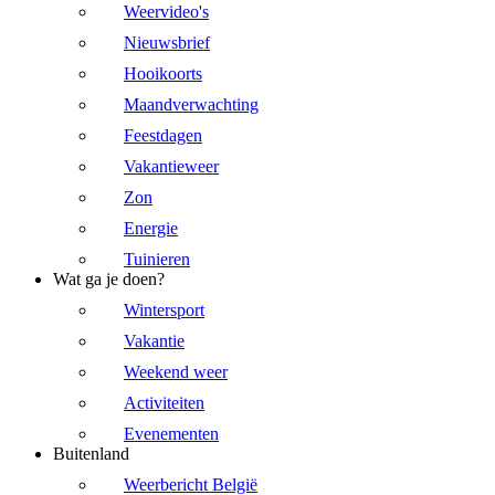
Weervideo's
Nieuwsbrief
Hooikoorts
Maandverwachting
Feestdagen
Vakantieweer
Zon
Energie
Tuinieren
Wat ga je doen?
Wintersport
Vakantie
Weekend weer
Activiteiten
Evenementen
Buitenland
Weerbericht België