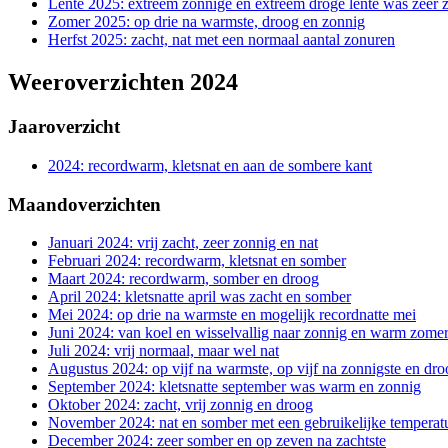
Lente 2025: extreem zonnige en extreem droge lente was zeer 
Zomer 2025: op drie na warmste, droog en zonnig
Herfst 2025: zacht, nat met een normaal aantal zonuren
Weeroverzichten 2024
Jaaroverzicht
2024: recordwarm, kletsnat en aan de sombere kant
Maandoverzichten
Januari 2024: vrij zacht, zeer zonnig en nat
Februari 2024: recordwarm, kletsnat en somber
Maart 2024: recordwarm, somber en droog
April 2024: kletsnatte april was zacht en somber
Mei 2024: op drie na warmste en mogelijk recordnatte mei
Juni 2024: van koel en wisselvallig naar zonnig en warm zome
Juli 2024: vrij normaal, maar wel nat
Augustus 2024: op vijf na warmste, op vijf na zonnigste en dr
September 2024: kletsnatte september was warm en zonnig
Oktober 2024: zacht, vrij zonnig en droog
November 2024: nat en somber met een gebruikelijke temperat
December 2024: zeer somber en op zeven na zachtste