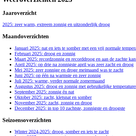
Jaaroverzicht
2025: zeer warm, extreem zonnig en uitzonderlijk droog
Maandoverzichten
Januari 2025: nat en iets te somber met een vrij normale temper
Februari 2025: droog en zonnig
Maart 2025: recordzonnig en recorddroog en aan de zachte kan
April 2025: op drie na zonnigste april was zeer zacht en droog
Mei 2025: zeer zonnige en droge meimaand was te zacht
Juni 2025: op één na warmste en zeer zonnig
Juli 2025: warme, verder normale zomermaand
Augustus 2025: droog en zonnig met gebruikelijke temperature
September 2025: zonnig én nat
Oktober 2025: zacht, kletsnat en somber
November 2025: zacht, zonnig en droog
December 2025: in top 10 zachtste, zonnigste en droogste
Seizoensoverzichten
Winter 2024-2025: droog, somber en iets te zacht