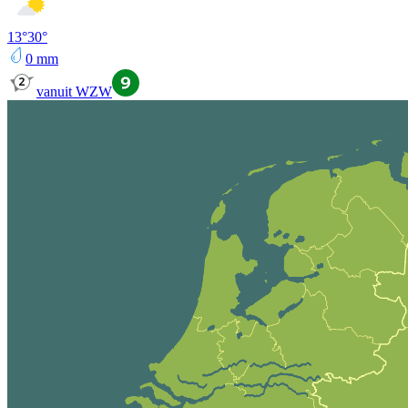
13
°
30
°
0
mm
vanuit WZW