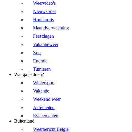
Weervideo's
Nieuwsbrief
Hooikoorts
Maandverwachting
Feestdagen
Vakantieweer
Zon
Energie
Tuinieren
Wat ga je doen?
Wintersport
Vakantie
Weekend weer
Activiteiten
Evenementen
Buitenland
Weerbericht België