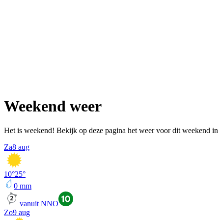
Weekend weer
Het is weekend! Bekijk op deze pagina het weer voor dit weekend in 
Za
8 aug
10
°
25
°
0
mm
vanuit NNO
Zo
9 aug