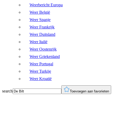
Weerbericht Europa
Weer België
Weer Spanje
Weer Frankrijk
Weer Duitsland
Weer Italië
Weer Oostenrijk
Weer Griekenland
Weer Portugal
Weer Turkije
Weer Kroatië
search
Toevoegen aan favorieten