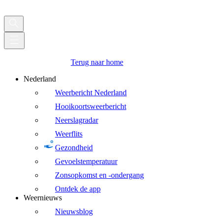
Terug naar home
Nederland
Weerbericht Nederland
Hooikoortsweerbericht
Neerslagradar
Weerflits
Gezondheid
Gevoelstemperatuur
Zonsopkomst en -ondergang
Ontdek de app
Weernieuws
Nieuwsblog