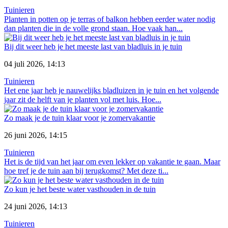
Tuinieren
Planten in potten op je terras of balkon hebben eerder water nodig
dan planten die in de volle grond staan. Hoe vaak han...
Bij dit weer heb je het meeste last van bladluis in je tuin
04 juli 2026, 14:13
Tuinieren
Het ene jaar heb je nauwelijks bladluizen in je tuin en het volgende
jaar zit de helft van je planten vol met luis. Hoe...
Zo maak je de tuin klaar voor je zomervakantie
26 juni 2026, 14:15
Tuinieren
Het is de tijd van het jaar om even lekker op vakantie te gaan. Maar
hoe tref je de tuin aan bij terugkomst? Met deze ti...
Zo kun je het beste water vasthouden in de tuin
24 juni 2026, 14:13
Tuinieren