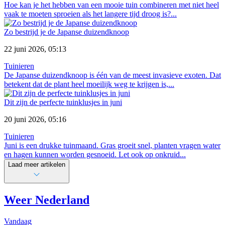
Hoe kan je het hebben van een mooie tuin combineren met niet heel
vaak te moeten sproeien als het langere tijd droog is?...
Zo bestrijd je de Japanse duizendknoop
22 juni 2026, 05:13
Tuinieren
De Japanse duizendknoop is één van de meest invasieve exoten. Dat
betekent dat de plant heel moeilijk weg te krijgen is,...
Dit zijn de perfecte tuinklusjes in juni
20 juni 2026, 05:16
Tuinieren
Juni is een drukke tuinmaand. Gras groeit snel, planten vragen water
en hagen kunnen worden gesnoeid. Let ook op onkruid...
Laad meer artikelen
Weer Nederland
Vandaag