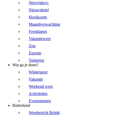
Weervideo's
Nieuwsbrief
Hooikoorts
Maandverwachting
Feestdagen
Vakantieweer
Zon
Energie
Tuinieren
Wat ga je doen?
Wintersport
Vakantie
Weekend weer
Activiteiten
Evenementen
Buitenland
Weerbericht België