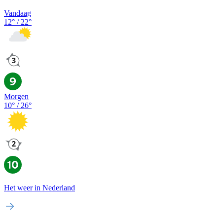
Vandaag
12
° /
22
°
Morgen
10
° /
26
°
Het weer in Nederland