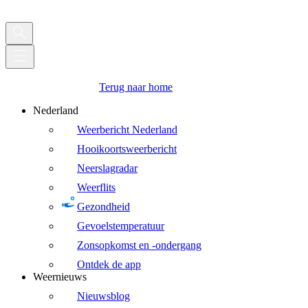
Terug naar home
Nederland
Weerbericht Nederland
Hooikoortsweerbericht
Neerslagradar
Weerflits
Gezondheid
Gevoelstemperatuur
Zonsopkomst en -ondergang
Ontdek de app
Weernieuws
Nieuwsblog