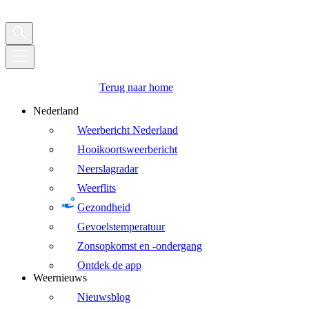
Terug naar home
Nederland
Weerbericht Nederland
Hooikoortsweerbericht
Neerslagradar
Weerflits
Gezondheid
Gevoelstemperatuur
Zonsopkomst en -ondergang
Ontdek de app
Weernieuws
Nieuwsblog