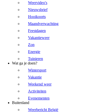
Weervideo's
Nieuwsbrief
Hooikoorts
Maandverwachting
Feestdagen
Vakantieweer
Zon
Energie
Tuinieren
Wat ga je doen?
Wintersport
Vakantie
Weekend weer
Activiteiten
Evenementen
Buitenland
Weerbericht België