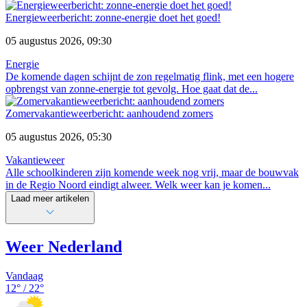
Energieweerbericht: zonne-energie doet het goed!
05 augustus 2026, 09:30
Energie
De komende dagen schijnt de zon regelmatig flink, met een hogere
opbrengst van zonne-energie tot gevolg. Hoe gaat dat de...
Zomervakantieweerbericht: aanhoudend zomers
05 augustus 2026, 05:30
Vakantieweer
Alle schoolkinderen zijn komende week nog vrij, maar de bouwvak
in de Regio Noord eindigt alweer. Welk weer kan je komen...
Laad meer artikelen
Weer Nederland
Vandaag
12
° /
22
°