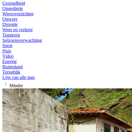
Gezondheid
Ongedierte
Weeroverzichten
Onweer
Droogte
Weer en verkeer
Tuinieren
Seizoensverwachting
Sport
Huis
Video
Energie
Buitenland
Terugblik
Lijst van alle tags
Minder