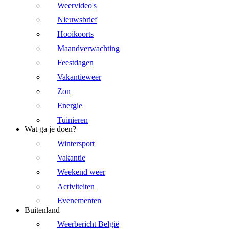
Weervideo's
Nieuwsbrief
Hooikoorts
Maandverwachting
Feestdagen
Vakantieweer
Zon
Energie
Tuinieren
Wat ga je doen?
Wintersport
Vakantie
Weekend weer
Activiteiten
Evenementen
Buitenland
Weerbericht België