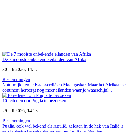
De 7 mooiste onbekende eilanden van Afrika
30 juli 2026, 14:17
Bestemmingen
Natuurlijk ken je Kaapverdië en Madagaskar. Maar het Afrikaanse
continent herbergt nog meer eilanden waar je waarschijnl...
10 redenen om Puglia te bezoeken
29 juli 2026, 14:13
Bestemmingen
Puglia, ook wel bekend als Apulië, gelegen in de hak van Italië is
een fantastische vakantiebestemming in Italië. We gev...