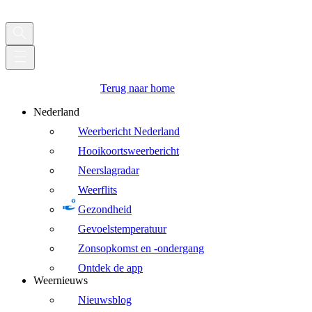
Terug naar home
Nederland
Weerbericht Nederland
Hooikoortsweerbericht
Neerslagradar
Weerflits
Gezondheid
Gevoelstemperatuur
Zonsopkomst en -ondergang
Ontdek de app
Weernieuws
Nieuwsblog