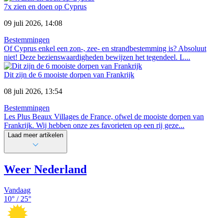
7x zien en doen op Cyprus
09 juli 2026, 14:08
Bestemmingen
Of Cyprus enkel een zon-, zee- en strandbestemming is? Absoluut
niet! Deze bezienswaardigheden bewijzen het tegendeel. L...
Dit zijn de 6 mooiste dorpen van Frankrijk
08 juli 2026, 13:54
Bestemmingen
Les Plus Beaux Villages de France, ofwel de mooiste dorpen van
Frankrijk. Wij hebben onze zes favorieten op een rij geze...
Laad meer artikelen
Weer Nederland
Vandaag
10
° /
25
°