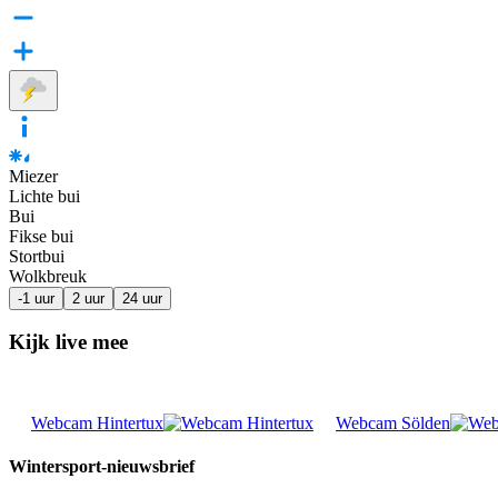
Miezer
Lichte bui
Bui
Fikse bui
Stortbui
Wolkbreuk
-1 uur
2 uur
24 uur
Kijk live mee
Webcam Hintertux
Webcam Sölden
Wintersport-nieuwsbrief