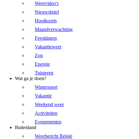
Weervideo's
Nieuwsbrief
Hooikoorts
Maandverwachting
Feestdagen
Vakantieweer
Zon
Energie
Tuinieren
Wat ga je doen?
Wintersport
Vakantie
Weekend weer
Activiteiten
Evenementen
Buitenland
Weerbericht België