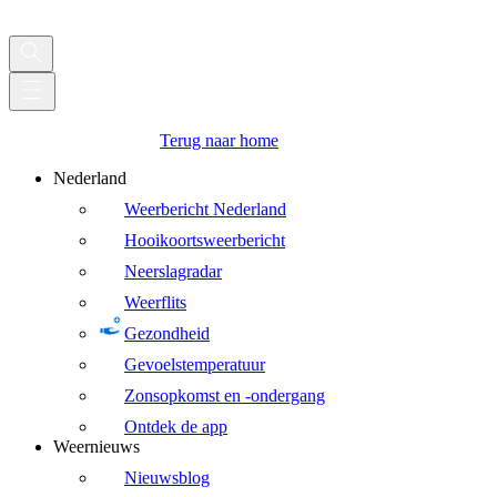
Terug naar home
Nederland
Weerbericht Nederland
Hooikoortsweerbericht
Neerslagradar
Weerflits
Gezondheid
Gevoelstemperatuur
Zonsopkomst en -ondergang
Ontdek de app
Weernieuws
Nieuwsblog