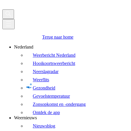
Terug naar home
Nederland
Weerbericht Nederland
Hooikoortsweerbericht
Neerslagradar
Weerflits
Gezondheid
Gevoelstemperatuur
Zonsopkomst en -ondergang
Ontdek de app
Weernieuws
Nieuwsblog