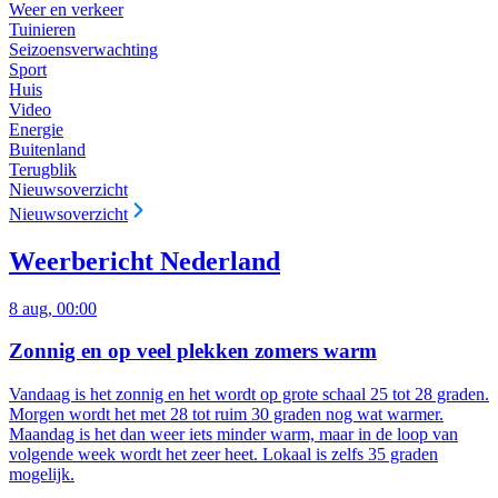
Weer en verkeer
Tuinieren
Seizoensverwachting
Sport
Huis
Video
Energie
Buitenland
Terugblik
Nieuwsoverzicht
Nieuwsoverzicht
Weerbericht Nederland
8 aug, 00:00
Zonnig en op veel plekken zomers warm
Vandaag is het zonnig en het wordt op grote schaal 25 tot 28 graden.
Morgen wordt het met 28 tot ruim 30 graden nog wat warmer.
Maandag is het dan weer iets minder warm, maar in de loop van
volgende week wordt het zeer heet. Lokaal is zelfs 35 graden
mogelijk.