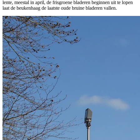
lente, meestal in april, de frisgroene bladeren beginnen uit te lopen
laat de beukenhaag de laatste oude bruine bladeren vallen.