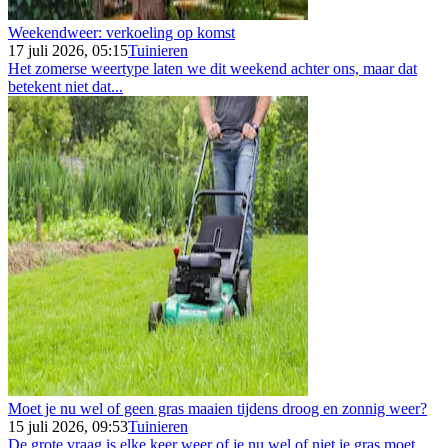
Weekendweer: verkoeling op komst
17 juli 2026, 05:15
Tuinieren
Het zomerse weertype laten we dit weekend achter ons, maar dat
betekent niet dat...
Moet je nu wel of geen gras maaien tijdens droog en zonnig weer?
15 juli 2026, 09:53
Tuinieren
De grote vraag is elke keer weer of je nu wel of niet je gras moet