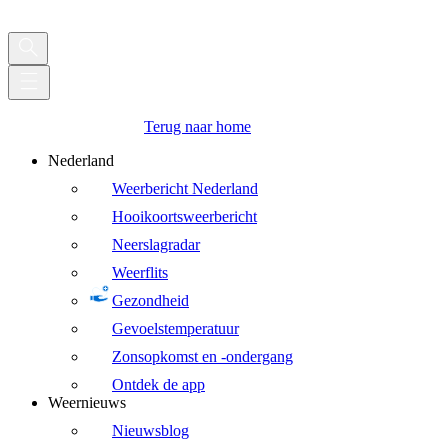
Terug naar home
Nederland
Weerbericht Nederland
Hooikoortsweerbericht
Neerslagradar
Weerflits
Gezondheid
Gevoelstemperatuur
Zonsopkomst en -ondergang
Ontdek de app
Weernieuws
Nieuwsblog