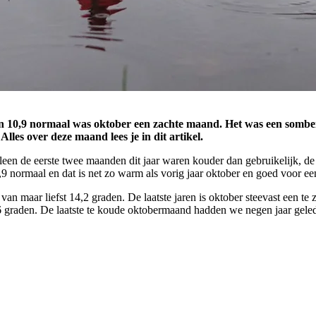
en 10,9 normaal was oktober een zachte maand. Het was een sombe
lles over deze maand lees je in dit artikel.
leen de eerste twee maanden dit jaar waren kouder dan gebruikelijk, 
9 normaal en dat is net zo warm als vorig jaar oktober en goed voor een
an maar liefst 14,2 graden. De laatste jaren is oktober steevast een t
6 graden. De laatste te koude oktobermaand hadden we negen jaar gele