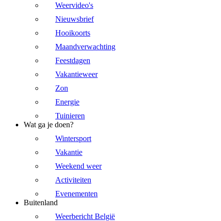
Weervideo's
Nieuwsbrief
Hooikoorts
Maandverwachting
Feestdagen
Vakantieweer
Zon
Energie
Tuinieren
Wat ga je doen?
Wintersport
Vakantie
Weekend weer
Activiteiten
Evenementen
Buitenland
Weerbericht België