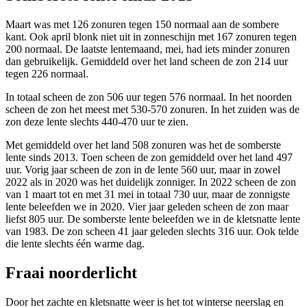
Maart was met 126 zonuren tegen 150 normaal aan de sombere
kant. Ook april blonk niet uit in zonneschijn met 167 zonuren tegen
200 normaal. De laatste lentemaand, mei, had iets minder zonuren
dan gebruikelijk. Gemiddeld over het land scheen de zon 214 uur
tegen 226 normaal.
In totaal scheen de zon 506 uur tegen 576 normaal. In het noorden
scheen de zon het meest met 530-570 zonuren. In het zuiden was de
zon deze lente slechts 440-470 uur te zien.
Met gemiddeld over het land 508 zonuren was het de somberste
lente sinds 2013. Toen scheen de zon gemiddeld over het land 497
uur. Vorig jaar scheen de zon in de lente 560 uur, maar in zowel
2022 als in 2020 was het duidelijk zonniger. In 2022 scheen de zon
van 1 maart tot en met 31 mei in totaal 730 uur, maar de zonnigste
lente beleefden we in 2020. Vier jaar geleden scheen de zon maar
liefst 805 uur. De somberste lente beleefden we in de kletsnatte lente
van 1983. De zon scheen 41 jaar geleden slechts 316 uur. Ook telde
die lente slechts één warme dag.
Fraai noorderlicht
Door het zachte en kletsnatte weer is het tot winterse neerslag en