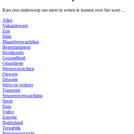
Kies een onderwerp om meer te weten te komen over het weer…
Alles
Vakantieweer
Zon
Hitte
Maandverwachting
Bestemmingen
Hooikoorts
Gezondheid
Ongedierte
Weeroverzichten
Onweer
Droogte
Weer en verkeer
Tuinieren
Seizoensverwachting
Sport
Huis
Video
Energie
Buitenland
Terugblik
Nieuwsoverzicht