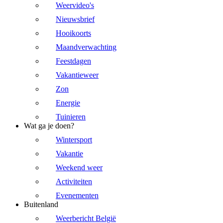
Weervideo's
Nieuwsbrief
Hooikoorts
Maandverwachting
Feestdagen
Vakantieweer
Zon
Energie
Tuinieren
Wat ga je doen?
Wintersport
Vakantie
Weekend weer
Activiteiten
Evenementen
Buitenland
Weerbericht België