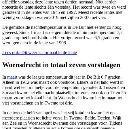
officiële vorstdag deze lente tegen dertien normaal. Niet eerder
noteerde de lente slechts één vorstdag. Het record was twee en werd
genoteerd in de lentes van 1945 en 1992. Meest recente lentes met
weinig vorstdagen waren 2019 met vijf en 2007 met vier.
De gemiddelde nachttemperatuur is in De Bilt niet eerder zo hoog
geweest. Sinds 1 maart is de gemiddelde minimumtemperatuur 7,2
graden op het hoofdstation. Het vorige record was 6,5 graden en
werd gemeten in de lente van 1998.
Lees ook: Dit weer is normaal in de lente
Woensdrecht in totaal zeven vorstdagen
In
maart
was de laagste temperatuur dit jaar in De Bilt 0,7 graden.
Alleen in 1912 was maart ook vorstloos. Elders in het land werd in
maart wel een minnetje voor de temperatuur genoteerd. Tussen 4 en
8 maart kwam het elke nacht plaatselijk tot vorst en ook op 17 en 25
maart vroor het lokaal licht. In Woensdrecht kwam het in maart tot
vier vorstnachten en in Twente tot drie.
In de tweede helft van april was het vrij koud en kwam het op
meerdere plaatsen tot lichte vorst. In Twente, Eelde, Deelen, Wijk
aan Zee en in Woensdrecht kwamen drie vorstdagen voor. Tijdens
vorst moesten fruittelers in actie komen om de vroegbloeiende