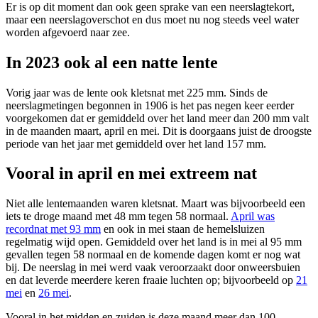
Er is op dit moment dan ook geen sprake van een neerslagtekort,
maar een neerslagoverschot en dus moet nu nog steeds veel water
worden afgevoerd naar zee.
In 2023 ook al een natte lente
Vorig jaar was de lente ook kletsnat met 225 mm. Sinds de
neerslagmetingen begonnen in 1906 is het pas negen keer eerder
voorgekomen dat er gemiddeld over het land meer dan 200 mm valt
in de maanden maart, april en mei. Dit is doorgaans juist de droogste
periode van het jaar met gemiddeld over het land 157 mm.
Vooral in april en mei extreem nat
Niet alle lentemaanden waren kletsnat. Maart was bijvoorbeeld een
iets te droge maand met 48 mm tegen 58 normaal.
April was
recordnat met 93 mm
en ook in mei staan de hemelsluizen
regelmatig wijd open. Gemiddeld over het land is in mei al 95 mm
gevallen tegen 58 normaal en de komende dagen komt er nog wat
bij. De neerslag in mei werd vaak veroorzaakt door onweersbuien
en dat leverde meerdere keren fraaie luchten op; bijvoorbeeld op
21
mei
en
26 mei
.
Vooral in het midden en zuiden is deze maand meer dan 100