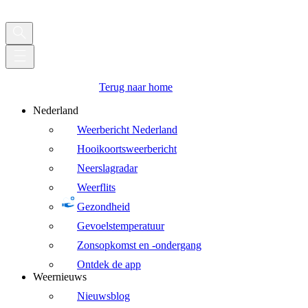
Terug naar home
Nederland
Weerbericht Nederland
Hooikoortsweerbericht
Neerslagradar
Weerflits
Gezondheid
Gevoelstemperatuur
Zonsopkomst en -ondergang
Ontdek de app
Weernieuws
Nieuwsblog