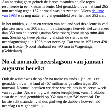
Aan neerslag geen gebrek de laatste maanden en alle regen
resulteerde in een kletsnatte lente. Met gemiddeld over het land 265
mm neerslag tegen 157 normaal was het zeer nat. Alleen
de lente
van 1983
was nog natter en viel gemiddeld over het land 282 mm.
In het midden, zuiden en westen van het land viel deze lente in veel
plaatsen meer dan 300 mm. In de Limburgse heuvels viel zelfs meer
dan 350 mm en neerslagstation Schaesberg komt uit op ruim 400
mm. Slechts op twee plaatsen viel sinds de start van de
neerslagmetingen in 1906 meer neerslag. Dat was in 1951 met 420
mm in Boxtel (Noord-Brabant) en 490 mm in Wageningen
(Gelderland).
Nu al normale neerslagsom van januari-
augustus bereikt
Ook de winter was de op één na natste en sinds 1 januari is er
gemiddeld over het land al 467 millimeter gevallen tegen 296
normaal. Normaal bereiken we deze waarde pas in de eerste week
van augustus. Als we nog wat verder terugkijken, vanaf 1 oktober
staat de teller al gemiddeld op 932 mm tegen 549 normaal. De
laatste acht maanden viel dus grofweg de dubbele hoeveelheid
neerslag t.o.v. gebruikelijk.