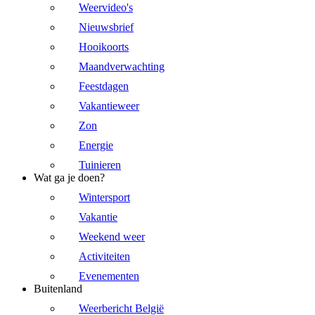
Weervideo's
Nieuwsbrief
Hooikoorts
Maandverwachting
Feestdagen
Vakantieweer
Zon
Energie
Tuinieren
Wat ga je doen?
Wintersport
Vakantie
Weekend weer
Activiteiten
Evenementen
Buitenland
Weerbericht België