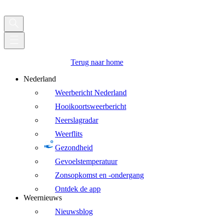
Terug naar home
Nederland
Weerbericht Nederland
Hooikoortsweerbericht
Neerslagradar
Weerflits
Gezondheid
Gevoelstemperatuur
Zonsopkomst en -ondergang
Ontdek de app
Weernieuws
Nieuwsblog