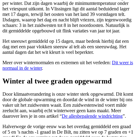
per winter. Dat zijn dagen waarbij de minimumtemperatuur onder
het vriespunt uitkomt. In Vlissingen ligt dit aantal beduidend lager
met 17 dagen, terwijl het oosten van het land 39 vorstdagen telt.
IJsdagen, waarop het dag en nacht blijft vriezen, zijn tegenwoordig
schaars: 3 in het zuidwesten tot 8 in het noordoosten. Natuurlijk is
dit gemiddelde opgebouwd uit flink variaties van jaar tot jaar.
Het sneeuwt gemiddeld op 15 dagen, maar bedenk hierbij dat een
dag met een paar vlokken sneeuw al telt als een sneeuwdag. Het
aantal dagen dat het wit kleurt is veel beperkter.
Meer over winternormalen en extremen uit het verleden:
Dit weer is
normaal in de winter
.
Winter al twee graden opgewarmd
Door klimaatverandering is onze winter sterk opgewarmd. Dit komt
door de globale opwarming en doordat de wind in de winter bij ons
vaker uit het zuidwesten waait. Een zuidwestenwind voert milde
zeelucht aan, waarbij echt winterweer geen kans maakt. Meer
daarover lees je in ons artikel “
De allesbepalende windrichting
”.
Halverwege de vorige eeuw was het overdag gemiddeld een graad
of 5 en ’s nachts -1 graad in De Bilt, nu zitten we op 7 graden en +1