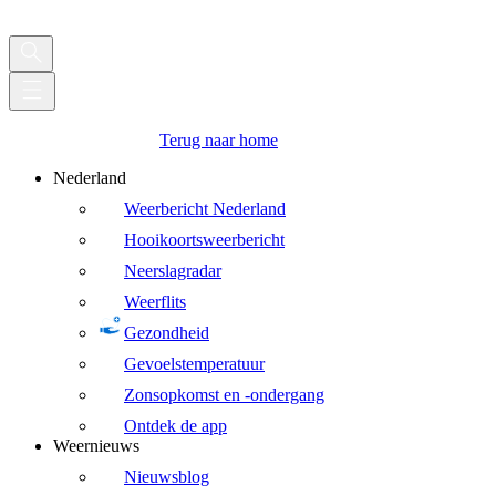
Terug naar home
Nederland
Weerbericht Nederland
Hooikoortsweerbericht
Neerslagradar
Weerflits
Gezondheid
Gevoelstemperatuur
Zonsopkomst en -ondergang
Ontdek de app
Weernieuws
Nieuwsblog