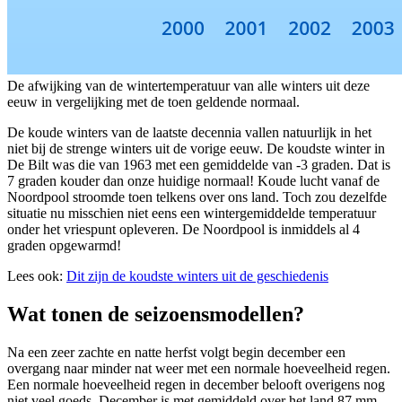
De afwijking van de wintertemperatuur van alle winters uit deze
eeuw in vergelijking met de toen geldende normaal.
De koude winters van de laatste decennia vallen natuurlijk in het
niet bij de strenge winters uit de vorige eeuw. De koudste winter in
De Bilt was die van 1963 met een gemiddelde van -3 graden. Dat is
7 graden kouder dan onze huidige normaal! Koude lucht vanaf de
Noordpool stroomde toen telkens over ons land. Toch zou dezelfde
situatie nu misschien niet eens een wintergemiddelde temperatuur
onder het vriespunt opleveren. De Noordpool is inmiddels al 4
graden opgewarmd!
Lees ook:
Dit zijn de koudste winters uit de geschiedenis
Wat tonen de seizoensmodellen?
Na een zeer zachte en natte herfst volgt begin december een
overgang naar minder nat weer met een normale hoeveelheid regen.
Een normale hoeveelheid regen in december belooft overigens nog
niet veel goeds. December is met gemiddeld over het land 87 mm