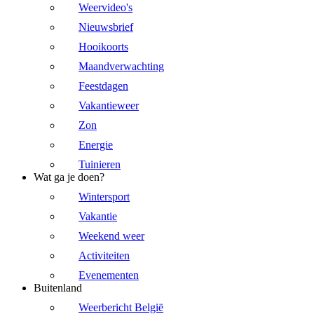
Weervideo's
Nieuwsbrief
Hooikoorts
Maandverwachting
Feestdagen
Vakantieweer
Zon
Energie
Tuinieren
Wat ga je doen?
Wintersport
Vakantie
Weekend weer
Activiteiten
Evenementen
Buitenland
Weerbericht België