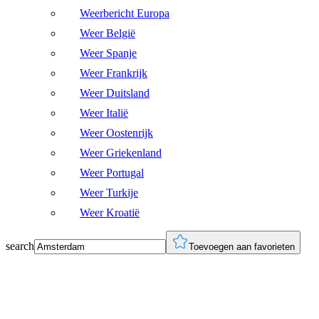
Weerbericht Europa
Weer België
Weer Spanje
Weer Frankrijk
Weer Duitsland
Weer Italië
Weer Oostenrijk
Weer Griekenland
Weer Portugal
Weer Turkije
Weer Kroatië
search
Toevoegen aan favorieten