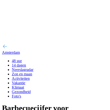
Amsterdam
48 uur
14 dagen
Neerslagradar
Zon en maan
Activiteiten
Vakantie
Klimaat
Gezondheid
Foto's
Barbecuecijfer voor