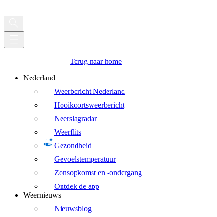
Terug naar home
Nederland
Weerbericht Nederland
Hooikoortsweerbericht
Neerslagradar
Weerflits
Gezondheid
Gevoelstemperatuur
Zonsopkomst en -ondergang
Ontdek de app
Weernieuws
Nieuwsblog