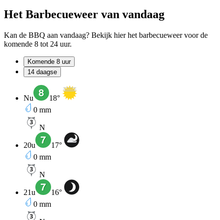
Het Barbecueweer van vandaag
Kan de BBQ aan vandaag? Bekijk hier het barbecueweer voor de
komende 8 tot 24 uur.
Komende 8 uur
14 daagse
Nu
18
°
0
mm
N
20u
17
°
0
mm
N
21u
16
°
0
mm