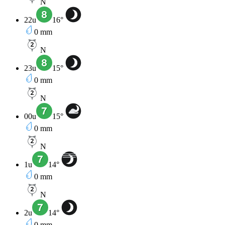
N
22u
16
°
0
mm
N
23u
15
°
0
mm
N
00u
15
°
0
mm
N
1u
14
°
0
mm
N
2u
14
°
0
mm