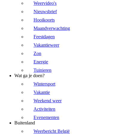
Weervideo's
Nieuwsbrief
Hooikoorts
Maandverwachting
Feestdagen
Vakantieweer
Zon
Energie
Tuinieren
Wat ga je doen?
Wintersport
Vakantie
Weekend weer
Activiteiten
Evenementen
Buitenland
Weerbericht België