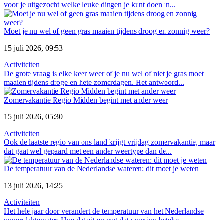
voor je uitgezocht welke leuke dingen je kunt doen in...
Moet je nu wel of geen gras maaien tijdens droog en zonnig weer?
15 juli 2026, 09:53
Activiteiten
De grote vraag is elke keer weer of je nu wel of niet je gras moet
maaien tijdens droge en hete zomerdagen. Het antwoord...
Zomervakantie Regio Midden begint met ander weer
15 juli 2026, 05:30
Activiteiten
Ook de laatste regio van ons land krijgt vrijdag zomervakantie, maar
dat gaat wel gepaard met een ander weertype dan de...
De temperatuur van de Nederlandse wateren: dit moet je weten
13 juli 2026, 14:25
Activiteiten
Het hele jaar door verandert de temperatuur van het Nederlandse
oppervlaktewater. Hoe dat zit en wat dat voor jou beteke...