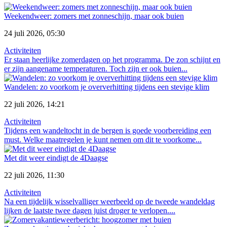
Weekendweer: zomers met zonneschijn, maar ook buien
24 juli 2026, 05:30
Activiteiten
Er staan heerlijke zomerdagen op het programma. De zon schijnt en
er zijn aangename temperaturen. Toch zijn er ook buien...
Wandelen: zo voorkom je oververhitting tijdens een stevige klim
22 juli 2026, 14:21
Activiteiten
Tijdens een wandeltocht in de bergen is goede voorbereiding een
must. Welke maatregelen je kunt nemen om dit te voorkome...
Met dit weer eindigt de 4Daagse
22 juli 2026, 11:30
Activiteiten
Na een tijdelijk wisselvalliger weerbeeld op de tweede wandeldag
lijken de laatste twee dagen juist droger te verlopen....