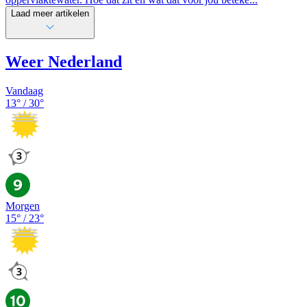
Laad meer artikelen
Weer Nederland
Vandaag
13
° /
30
°
Morgen
15
° /
23
°