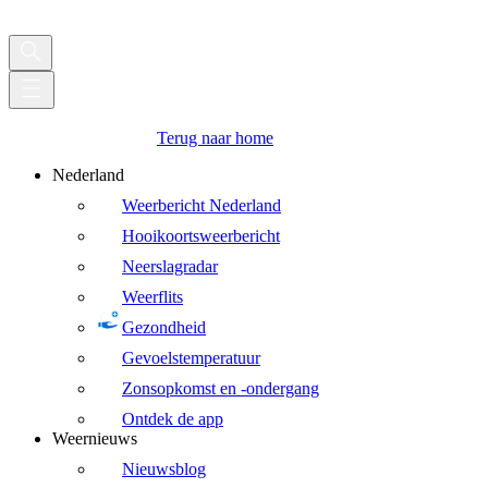
Terug naar home
Nederland
Weerbericht Nederland
Hooikoortsweerbericht
Neerslagradar
Weerflits
Gezondheid
Gevoelstemperatuur
Zonsopkomst en -ondergang
Ontdek de app
Weernieuws
Nieuwsblog