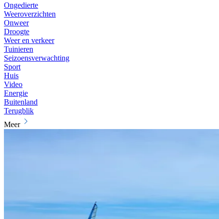
Ongedierte
Weeroverzichten
Onweer
Droogte
Weer en verkeer
Tuinieren
Seizoensverwachting
Sport
Huis
Video
Energie
Buitenland
Terugblik
Meer