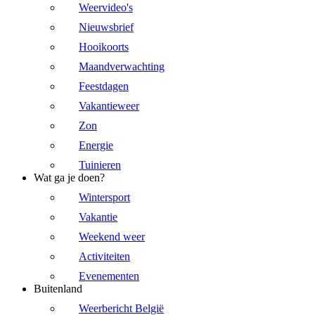
Weervideo's
Nieuwsbrief
Hooikoorts
Maandverwachting
Feestdagen
Vakantieweer
Zon
Energie
Tuinieren
Wat ga je doen?
Wintersport
Vakantie
Weekend weer
Activiteiten
Evenementen
Buitenland
Weerbericht België