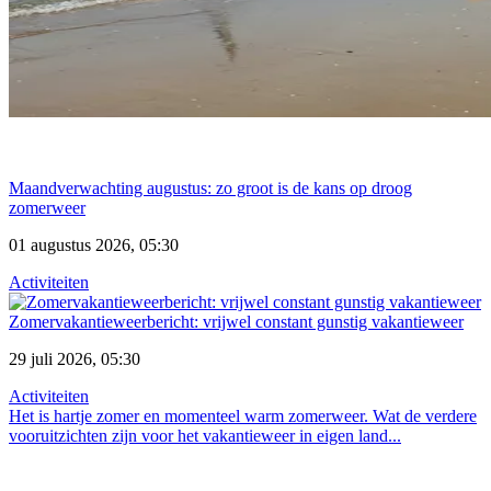
Maandverwachting augustus: zo groot is de kans op droog
zomerweer
01 augustus 2026, 05:30
Activiteiten
Zomervakantieweerbericht: vrijwel constant gunstig vakantieweer
29 juli 2026, 05:30
Activiteiten
Het is hartje zomer en momenteel warm zomerweer. Wat de verdere
vooruitzichten zijn voor het vakantieweer in eigen land...