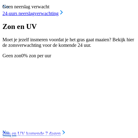
Nu
Geen neerslag verwacht
24-uurs neerslagverwachting
Zon en UV
Moet je jezelf insmeren voordat je het gras gaat maaien? Bekijk hier
de zonsverwachting voor de komende 24 uur.
Geen zon
0% zon per uur
Nu
Zon en UV komende 7 dagen
Weinig zon