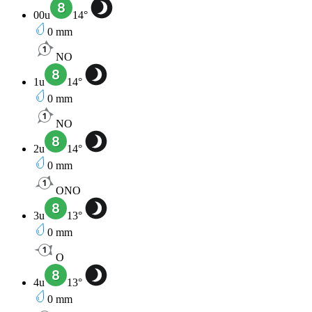
00u
14
°
0
mm
NO
1u
14
°
0
mm
NO
2u
14
°
0
mm
ONO
3u
13
°
0
mm
O
4u
13
°
0
mm