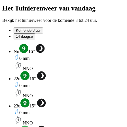
Het Tuinierenweer van vandaag
Bekijk het tuinierweer voor de komende 8 tot 24 uur.
Komende 8 uur
14 daagse
Nu
16
°
0
mm
NNO
22u
16
°
0
mm
NNO
23u
15
°
0
mm
NNO