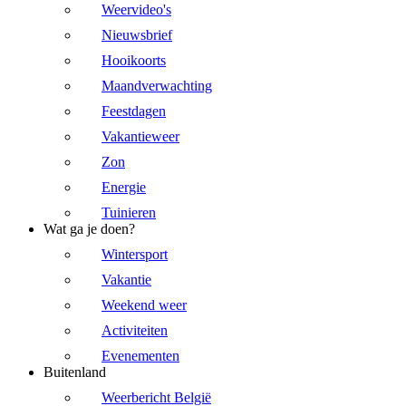
Weervideo's
Nieuwsbrief
Hooikoorts
Maandverwachting
Feestdagen
Vakantieweer
Zon
Energie
Tuinieren
Wat ga je doen?
Wintersport
Vakantie
Weekend weer
Activiteiten
Evenementen
Buitenland
Weerbericht België