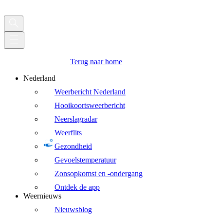
Terug naar home
Nederland
Weerbericht Nederland
Hooikoortsweerbericht
Neerslagradar
Weerflits
Gezondheid
Gevoelstemperatuur
Zonsopkomst en -ondergang
Ontdek de app
Weernieuws
Nieuwsblog