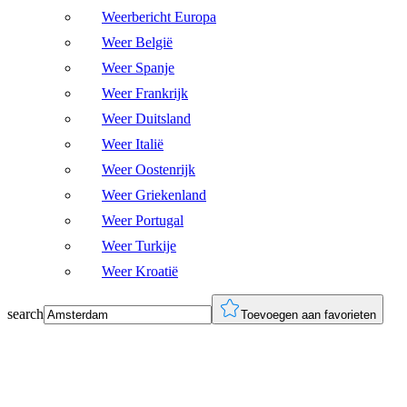
Weerbericht Europa
Weer België
Weer Spanje
Weer Frankrijk
Weer Duitsland
Weer Italië
Weer Oostenrijk
Weer Griekenland
Weer Portugal
Weer Turkije
Weer Kroatië
search
Toevoegen aan favorieten