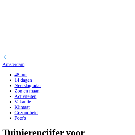
Amsterdam
48 uur
14 dagen
Neerslagradar
Zon en maan
Activiteiten
Vakantie
Klimaat
Gezondheid
Foto's
Tuinierencijfer voor