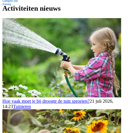
Geregeld zon
Zonnig
Activiteiten nieuws
Hoe vaak moet je bij droogte de tuin sproeien?
21 juli 2026,
14:23
Tuinieren