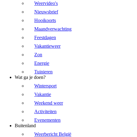
Weervideo's
Nieuwsbrief
Hooikoorts
Maandverwachting
Feestdagen
Vakantieweer
Zon
Energie
Tuinieren
Wat ga je doen?
Wintersport
Vakantie
Weekend weer
Activiteiten
Evenementen
Buitenland
Weerbericht België