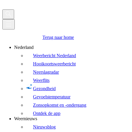
Terug naar home
Nederland
Weerbericht Nederland
Hooikoortsweerbericht
Neerslagradar
Weerflits
Gezondheid
Gevoelstemperatuur
Zonsopkomst en -ondergang
Ontdek de app
Weernieuws
Nieuwsblog