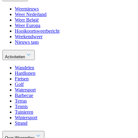
Weernieuws
Weer Nederland
Weer België
Weer Europa
Hooikoortsweerbericht
Weekendweer
Nieuws tags
Activiteiten
Wandelen
Hardlopen
Fietsen
Golf
Watersport
Barbecue
Terras
Tennis
Tuinieren
Wintersport
Strand
Over Weeronline