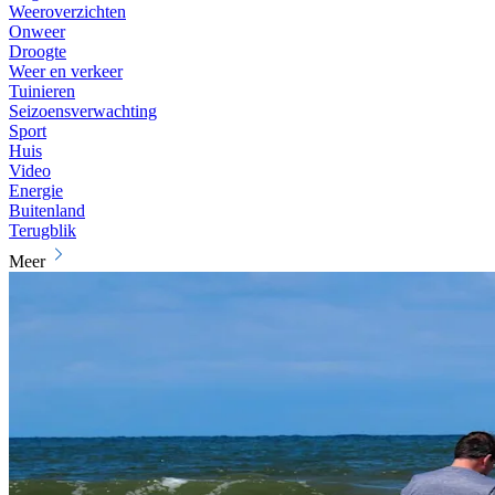
Weeroverzichten
Onweer
Droogte
Weer en verkeer
Tuinieren
Seizoensverwachting
Sport
Huis
Video
Energie
Buitenland
Terugblik
Meer