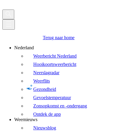
Terug naar home
Nederland
Weerbericht Nederland
Hooikoortsweerbericht
Neerslagradar
Weerflits
Gezondheid
Gevoelstemperatuur
Zonsopkomst en -ondergang
Ontdek de app
Weernieuws
Nieuwsblog