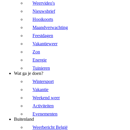
Weervideo's
Nieuwsbrief
Hooikoorts
Maandverwachting
Feestdagen
Vakantieweer
Zon
Energie
Tuinieren
Wat ga je doen?
Wintersport
Vakantie
Weekend weer
Activiteiten
Evenementen
Buitenland
Weerbericht België