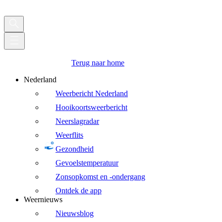
Terug naar home
Nederland
Weerbericht Nederland
Hooikoortsweerbericht
Neerslagradar
Weerflits
Gezondheid
Gevoelstemperatuur
Zonsopkomst en -ondergang
Ontdek de app
Weernieuws
Nieuwsblog