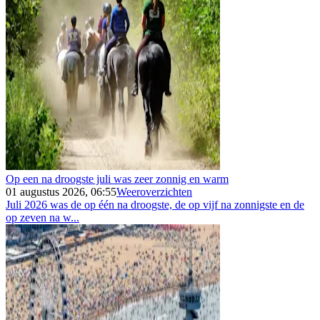
Op een na droogste juli was zeer zonnig en warm
01 augustus 2026, 06:55
Weeroverzichten
Juli 2026 was de op één na droogste, de op vijf na zonnigste en de
op zeven na w...