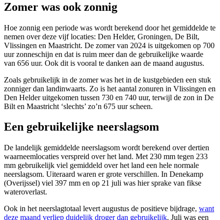
Zomer was ook zonnig
Hoe zonnig een periode was wordt berekend door het gemiddelde te
nemen over deze vijf locaties: Den Helder, Groningen, De Bilt,
Vlissingen en Maastricht. De zomer van 2024 is uitgekomen op 700
uur zonneschijn en dat is ruim meer dan de gebruikelijke waarde
van 656 uur. Ook dit is vooral te danken aan de maand augustus.
Zoals gebruikelijk in de zomer was het in de kustgebieden een stuk
zonniger dan landinwaarts. Zo is het aantal zonuren in Vlissingen en
Den Helder uitgekomen tussen 730 en 740 uur, terwijl de zon in De
Bilt en Maastricht ‘slechts’ zo’n 675 uur scheen.
Een gebruikelijke neerslagsom
De landelijk gemiddelde neerslagsom wordt berekend over dertien
waarneemlocaties verspreid over het land. Met 230 mm tegen 233
mm gebruikelijk viel gemiddeld over het land een hele normale
neerslagsom. Uiteraard waren er grote verschillen. In Denekamp
(Overijssel) viel 397 mm en op 21 juli was hier sprake van fikse
wateroverlast.
Ook in het neerslagtotaal levert augustus de positieve bijdrage,
want
deze maand verliep duidelijk droger dan gebruikelijk
. Juli was een