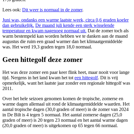
Lees ook:
Dit weer is normaal in de zomer
.
Juni was, ondanks een warme laatste week, circa 0,6 graden koeler
dan gebruikelijk.
De maand juli kende een sterk wisselende
temperatuur en kwam nagenoeg normaal uit.
Dat de zomer toch als
warm bestempeld kan worden hebben we te danken aan de maand
augustus die ruim een graad warmer dan het klimaatgemiddelde
was. Het werd 19,3 graden tegen 18,0 normaal.
Geen hittegolf deze zomer
Het was deze zomer een paar keer flink heet, maar nooit voor lange
tijd. Nergens in het land kwam het tot
een hittegolf
. Dit is vrij
opmerkelijk, want het laatste jaar zonder een regionale hittegolf was
2011.
Over het hele seizoen genomen komen de tropische, zomerse en
warme dagen allemaal uit rond de klimaatgemiddelde waarden. Het
aantal tropische dagen (30,0 graden of meer) in de zomer van 2024
in De Bilt is 4 tegen 5 normaal. Het aantal zomerse dagen (25,0
graden of meer) is 20 tegen 23 normaal en het aantal warme dagen
(20,0 graden of meer) is uitgekomen op 65 tegen 66 normaal.