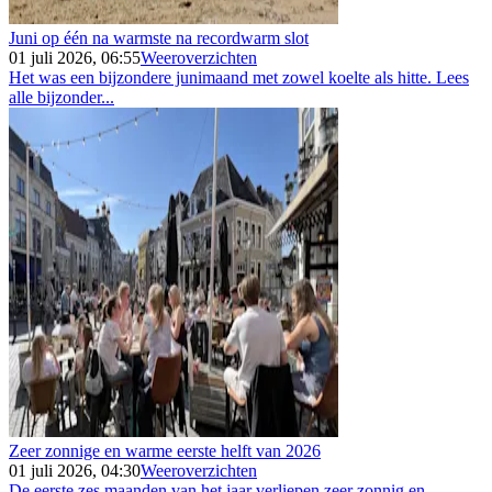
Juni op één na warmste na recordwarm slot
01 juli 2026, 06:55
Weeroverzichten
Het was een bijzondere junimaand met zowel koelte als hitte. Lees
alle bijzonder...
Zeer zonnige en warme eerste helft van 2026
01 juli 2026, 04:30
Weeroverzichten
De eerste zes maanden van het jaar verliepen zeer zonnig en