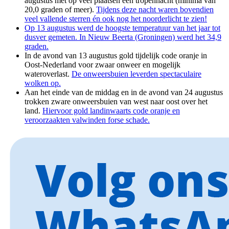
augustus met op veel plaatsen een tropennacht (minima van
20,0 graden of meer).
Tijdens deze nacht waren bovendien
veel vallende sterren én ook nog het noorderlicht te zien!
Op 13 augustus werd de hoogste temperatuur van het jaar tot
dusver gemeten. In Nieuw Beerta (Groningen) werd het 34,9
graden.
In de avond van 13 augustus gold tijdelijk code oranje in
Oost-Nederland voor zwaar onweer en mogelijk
wateroverlast.
De onweersbuien leverden spectaculaire
wolken op.
Aan het einde van de middag en in de avond van 24 augustus
trokken zware onweersbuien van west naar oost over het
land.
Hiervoor gold landinwaarts code oranje en
veroorzaakten valwinden forse schade.