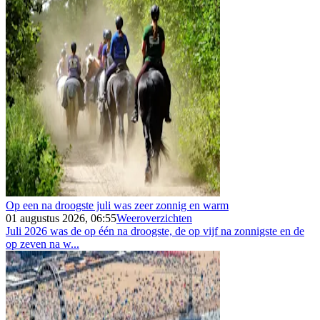
Op een na droogste juli was zeer zonnig en warm
01 augustus 2026, 06:55
Weeroverzichten
Juli 2026 was de op één na droogste, de op vijf na zonnigste en de
op zeven na w...