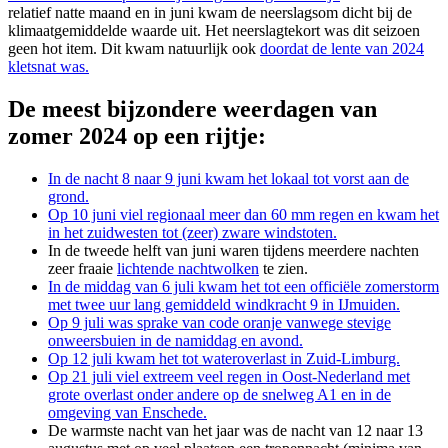
relatief natte maand en in juni kwam de neerslagsom dicht bij de
klimaatgemiddelde waarde uit. Het neerslagtekort was dit seizoen
geen hot item. Dit kwam natuurlijk ook
doordat de lente van 2024
kletsnat was.
De meest bijzondere weerdagen van
zomer 2024 op een rijtje:
In de nacht 8 naar 9 juni kwam het lokaal tot vorst aan de
grond.
Op 10 juni viel regionaal meer dan 60 mm regen en kwam het
in het zuidwesten tot (zeer) zware windstoten.
In de tweede helft van juni waren tijdens meerdere nachten
zeer fraaie
lichtende nachtwolken
te zien.
In de middag van 6 juli kwam het tot een officiële zomerstorm
met twee uur lang gemiddeld windkracht 9 in IJmuiden.
Op 9 juli was sprake van code oranje vanwege stevige
onweersbuien in de namiddag en avond.
Op 12 juli kwam het tot wateroverlast in Zuid-Limburg.
Op 21 juli viel extreem veel regen in Oost-Nederland met
grote overlast onder andere op de snelweg A1 en in de
omgeving van Enschede.
De warmste nacht van het jaar was de nacht van 12 naar 13