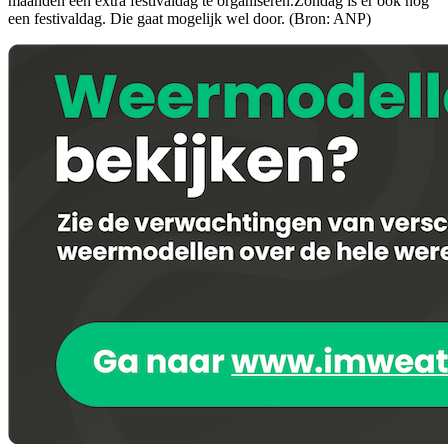
maanden een extra festivaldag te organiseren.Zondag is er ook nog
een festivaldag. Die gaat mogelijk wel door. (Bron: ANP)