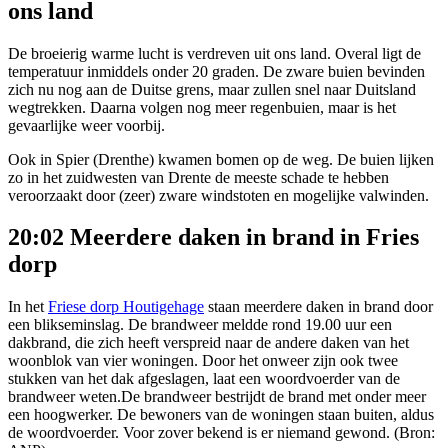
ons land
De broeierig warme lucht is verdreven uit ons land. Overal ligt de
temperatuur inmiddels onder 20 graden. De zware buien bevinden
zich nu nog aan de Duitse grens, maar zullen snel naar Duitsland
wegtrekken. Daarna volgen nog meer regenbuien, maar is het
gevaarlijke weer voorbij.
Ook in Spier (Drenthe) kwamen bomen op de weg. De buien lijken
zo in het zuidwesten van Drente de meeste schade te hebben
veroorzaakt door (zeer) zware windstoten en mogelijke valwinden.
20:02 Meerdere daken in brand in Fries
dorp
In het
Friese dorp Houtigehage
staan meerdere daken in brand door
een blikseminslag. De brandweer meldde rond 19.00 uur een
dakbrand, die zich heeft verspreid naar de andere daken van het
woonblok van vier woningen. Door het onweer zijn ook twee
stukken van het dak afgeslagen, laat een woordvoerder van de
brandweer weten.De brandweer bestrijdt de brand met onder meer
een hoogwerker. De bewoners van de woningen staan buiten, aldus
de woordvoerder. Voor zover bekend is er niemand gewond. (Bron: