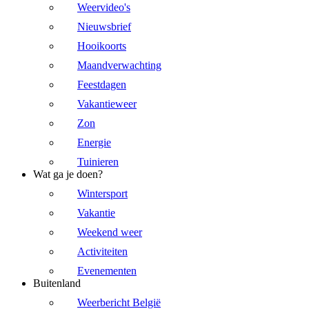
Weervideo's
Nieuwsbrief
Hooikoorts
Maandverwachting
Feestdagen
Vakantieweer
Zon
Energie
Tuinieren
Wat ga je doen?
Wintersport
Vakantie
Weekend weer
Activiteiten
Evenementen
Buitenland
Weerbericht België