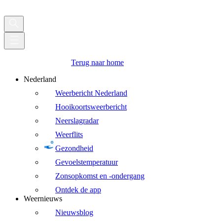
Terug naar home
Nederland
Weerbericht Nederland
Hooikoortsweerbericht
Neerslagradar
Weerflits
Gezondheid
Gevoelstemperatuur
Zonsopkomst en -ondergang
Ontdek de app
Weernieuws
Nieuwsblog