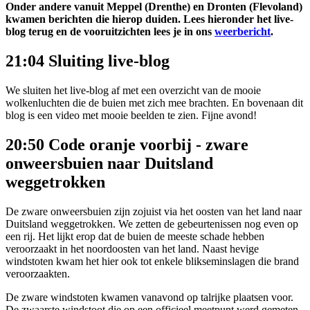
Onder andere vanuit Meppel (Drenthe) en Dronten (Flevoland)
kwamen berichten die hierop duiden.
Lees hieronder het live-
blog terug en de vooruitzichten lees je in ons
weerbericht
.
21:04 Sluiting live-blog
We sluiten het live-blog af met een overzicht van de mooie
wolkenluchten die de buien met zich mee brachten. En bovenaan dit
blog is een video met mooie beelden te zien. Fijne avond!
20:50 Code oranje voorbij - zware
onweersbuien naar Duitsland
weggetrokken
De zware onweersbuien zijn zojuist via het oosten van het land naar
Duitsland weggetrokken. We zetten de gebeurtenissen nog even op
een rij. Het lijkt erop dat de buien de meeste schade hebben
veroorzaakt in het noordoosten van het land. Naast hevige
windstoten kwam het hier ook tot enkele blikseminslagen die brand
veroorzaakten.
De zware windstoten kwamen vanavond op talrijke plaatsen voor.
De zwaarste windstoot die op een officieel meetpunt werd gemeten