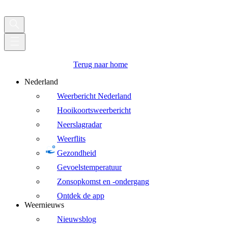
Terug naar home
Nederland
Weerbericht Nederland
Hooikoortsweerbericht
Neerslagradar
Weerflits
Gezondheid
Gevoelstemperatuur
Zonsopkomst en -ondergang
Ontdek de app
Weernieuws
Nieuwsblog