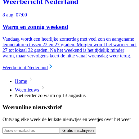
Weerbericht Nederland
8 aug, 07:00
Warm en zonnig weekend
Vandaag wordt een heerlijke zomerdag met veel zon en aangename
temperaturen tussen 22 en 27 graden. Morgen wordt het warmer met
27 tot lokaal 32 graden. Na het weekend is het tijdelijk minder
warm, maar vervolgens keert de hitte vanaf woensdag weer terug.
Weerbericht Nederland
Home
Weernieuws
Niet eerder zo warm op 13 augustus
Weeronline nieuwsbrief
Ontvang elke week de leukste nieuwtjes en weetjes over het weer
Gratis inschrijven