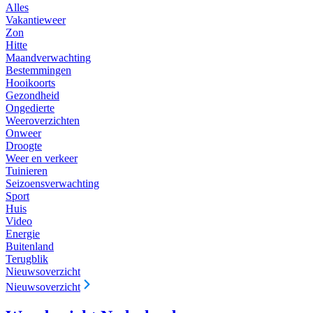
Alles
Vakantieweer
Zon
Hitte
Maandverwachting
Bestemmingen
Hooikoorts
Gezondheid
Ongedierte
Weeroverzichten
Onweer
Droogte
Weer en verkeer
Tuinieren
Seizoensverwachting
Sport
Huis
Video
Energie
Buitenland
Terugblik
Nieuwsoverzicht
Nieuwsoverzicht