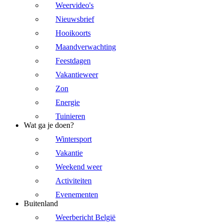
Weervideo's
Nieuwsbrief
Hooikoorts
Maandverwachting
Feestdagen
Vakantieweer
Zon
Energie
Tuinieren
Wat ga je doen?
Wintersport
Vakantie
Weekend weer
Activiteiten
Evenementen
Buitenland
Weerbericht België