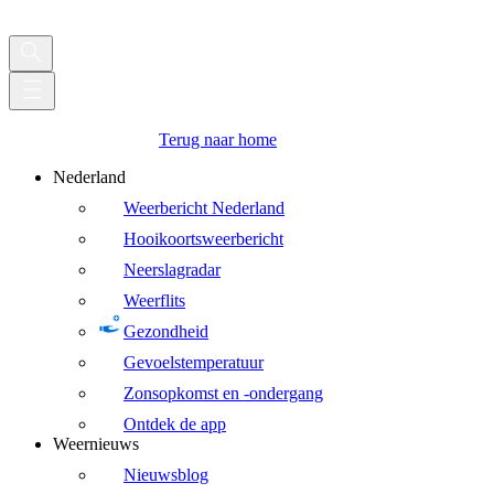
Terug naar home
Nederland
Weerbericht Nederland
Hooikoortsweerbericht
Neerslagradar
Weerflits
Gezondheid
Gevoelstemperatuur
Zonsopkomst en -ondergang
Ontdek de app
Weernieuws
Nieuwsblog