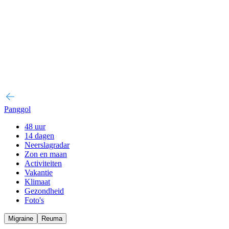
Panggol
48 uur
14 dagen
Neerslagradar
Zon en maan
Activiteiten
Vakantie
Klimaat
Gezondheid
Foto's
Migraine
Reuma