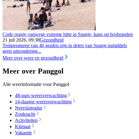
Code oranje vanwege extreme hitte in Spanje, kans op bosbranden
21 juli 2026, 09:38
Gezondheid
Temperaturen van 40 graden zijn in delen van Spanje inmiddels
geen uitzondering...
Meer over weer en gezondheid
Meer over Panggol
Alle weerinformatie voor Panggol
48-uurs weersverwachting
14-daagse weersverwachting
Neerslagradar
Zonkracht
Activiteiten
Klimaat
Vakantie