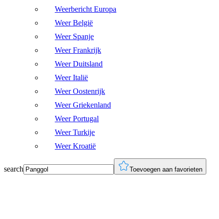
Weerbericht Europa
Weer België
Weer Spanje
Weer Frankrijk
Weer Duitsland
Weer Italië
Weer Oostenrijk
Weer Griekenland
Weer Portugal
Weer Turkije
Weer Kroatië
search
Toevoegen aan favorieten