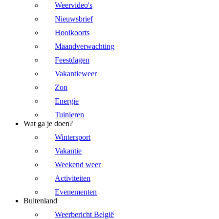
Weervideo's
Nieuwsbrief
Hooikoorts
Maandverwachting
Feestdagen
Vakantieweer
Zon
Energie
Tuinieren
Wat ga je doen?
Wintersport
Vakantie
Weekend weer
Activiteiten
Evenementen
Buitenland
Weerbericht België