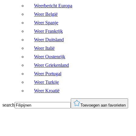
Weerbericht Europa
Weer België
Weer Spanje
Weer Frankrijk
Weer Duitsland
Weer Italië
Weer Oostenrijk
Weer Griekenland
Weer Portugal
Weer Turkije
Weer Kroatië
search
Toevoegen aan favorieten