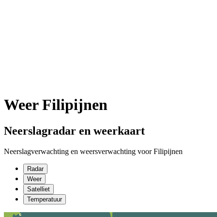
Weer Filipijnen
Neerslagradar en weerkaart
Neerslagverwachting en weersverwachting voor Filipijnen
Radar
Weer
Satelliet
Temperatuur