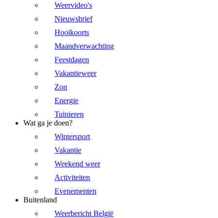
Weervideo's
Nieuwsbrief
Hooikoorts
Maandverwachting
Feestdagen
Vakantieweer
Zon
Energie
Tuinieren
Wat ga je doen?
Wintersport
Vakantie
Weekend weer
Activiteiten
Evenementen
Buitenland
Weerbericht België