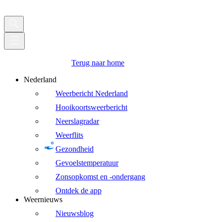
Terug naar home
Nederland
Weerbericht Nederland
Hooikoortsweerbericht
Neerslagradar
Weerflits
Gezondheid
Gevoelstemperatuur
Zonsopkomst en -ondergang
Ontdek de app
Weernieuws
Nieuwsblog