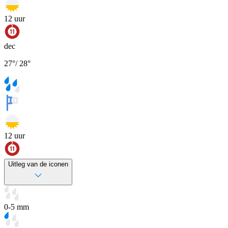
12
uur
dec
27
°
/
28
°
12
uur
Uitleg van de iconen
0-5 mm