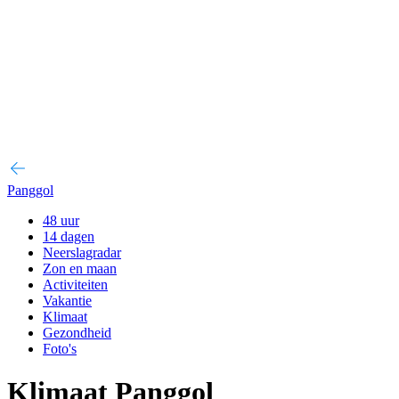
Panggol
48 uur
14 dagen
Neerslagradar
Zon en maan
Activiteiten
Vakantie
Klimaat
Gezondheid
Foto's
Klimaat Panggol