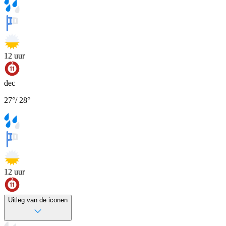
12
uur
dec
27
°
/
28
°
12
uur
Uitleg van de iconen