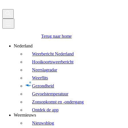
Terug naar home
Nederland
Weerbericht Nederland
Hooikoortsweerbericht
Neerslagradar
Weerflits
Gezondheid
Gevoelstemperatuur
Zonsopkomst en -ondergang
Ontdek de app
Weernieuws
Nieuwsblog