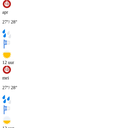
apr
27
°
/
28
°
12
uur
mei
27
°
/
28
°