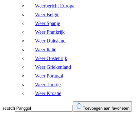
Weerbericht Europa
Weer België
Weer Spanje
Weer Frankrijk
Weer Duitsland
Weer Italië
Weer Oostenrijk
Weer Griekenland
Weer Portugal
Weer Turkije
Weer Kroatië
search
Toevoegen aan favorieten