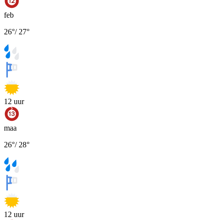
feb
26
°
/
27
°
12
uur
maa
26
°
/
28
°
12
uur