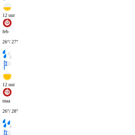
12
uur
feb
26
°
/
27
°
12
uur
maa
26
°
/
28
°