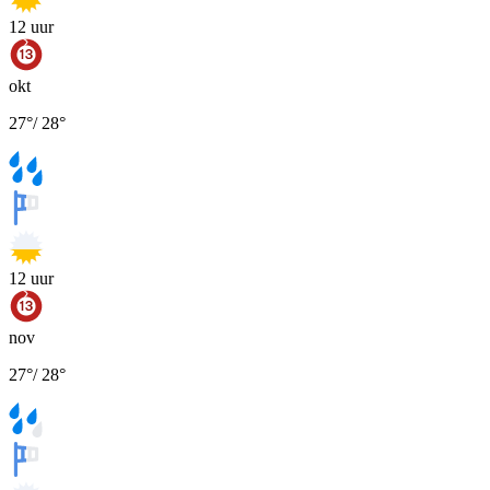
12
uur
okt
27
°
/
28
°
12
uur
nov
27
°
/
28
°