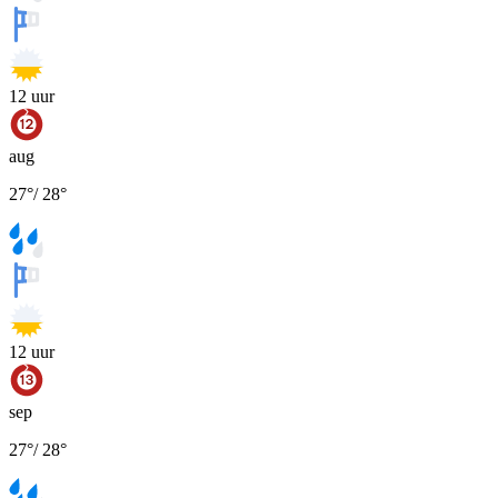
12
uur
aug
27
°
/
28
°
12
uur
sep
27
°
/
28
°