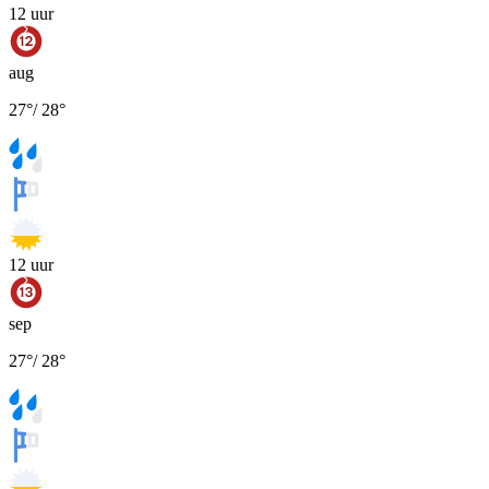
12
uur
aug
27
°
/
28
°
12
uur
sep
27
°
/
28
°