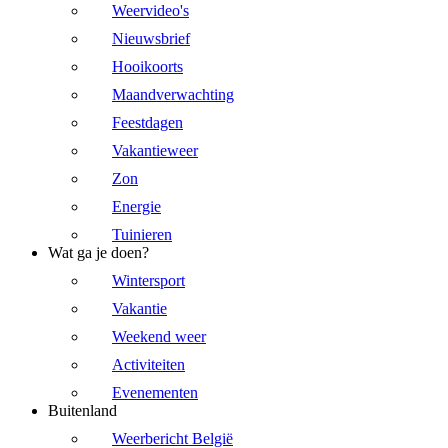
Weervideo's
Nieuwsbrief
Hooikoorts
Maandverwachting
Feestdagen
Vakantieweer
Zon
Energie
Tuinieren
Wat ga je doen?
Wintersport
Vakantie
Weekend weer
Activiteiten
Evenementen
Buitenland
Weerbericht België