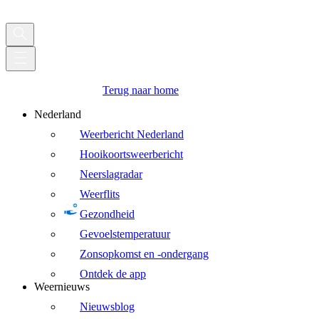
Terug naar home
Nederland
Weerbericht Nederland
Hooikoortsweerbericht
Neerslagradar
Weerflits
Gezondheid
Gevoelstemperatuur
Zonsopkomst en -ondergang
Ontdek de app
Weernieuws
Nieuwsblog