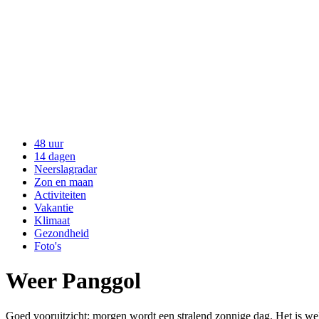
48 uur
14 dagen
Neerslagradar
Zon en maan
Activiteiten
Vakantie
Klimaat
Gezondheid
Foto's
Weer Panggol
Goed vooruitzicht: morgen wordt een stralend zonnige dag. Het is wel