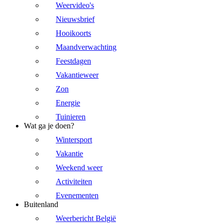
Weervideo's
Nieuwsbrief
Hooikoorts
Maandverwachting
Feestdagen
Vakantieweer
Zon
Energie
Tuinieren
Wat ga je doen?
Wintersport
Vakantie
Weekend weer
Activiteiten
Evenementen
Buitenland
Weerbericht België