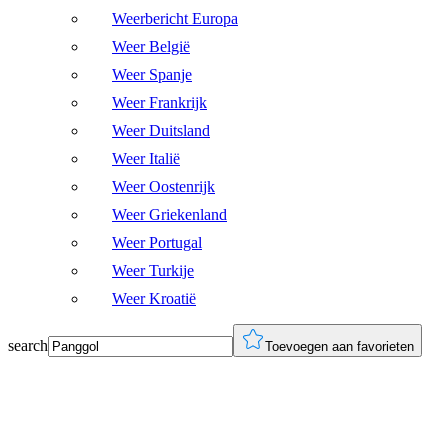
Weerbericht Europa
Weer België
Weer Spanje
Weer Frankrijk
Weer Duitsland
Weer Italië
Weer Oostenrijk
Weer Griekenland
Weer Portugal
Weer Turkije
Weer Kroatië
search
Toevoegen aan favorieten