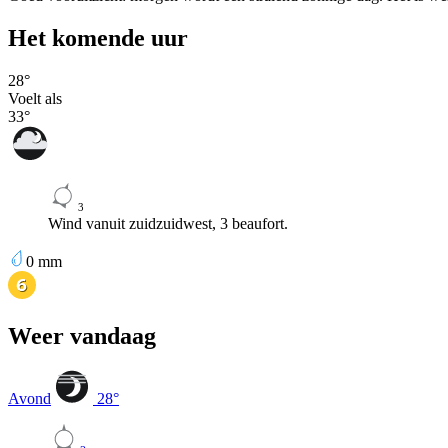
Het komende uur
28
°
Voelt als
33
°
3
Wind vanuit zuidzuidwest, 3 beaufort.
0
mm
Weer vandaag
Avond
28
°