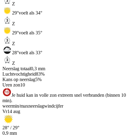
Z
29
°
voelt als 34°
Z
29
°
voelt als 35°
Z
28
°
voelt als 33°
Z
Neerslag totaal
0,3
mm
Luchtvochtigheid
83
%
Kans op neerslag
5
%
Uren zon
10
Je huid kan in volle zon extreem snel verbranden (binnen 10
min).
weer
min
/
max
neerslag
wind
cijfer
Vr
14 aug
28
° /
29
°
0,9
mm