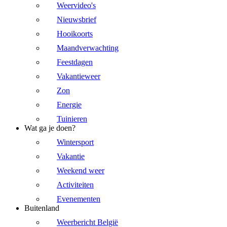
Weervideo's
Nieuwsbrief
Hooikoorts
Maandverwachting
Feestdagen
Vakantieweer
Zon
Energie
Tuinieren
Wat ga je doen?
Wintersport
Vakantie
Weekend weer
Activiteiten
Evenementen
Buitenland
Weerbericht België