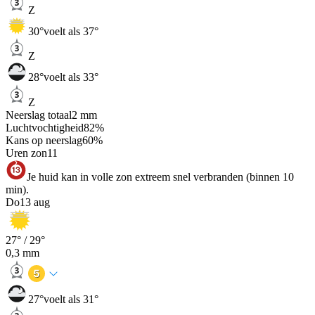
Z
30
°
voelt als 37°
Z
28
°
voelt als 33°
Z
Neerslag totaal
2
mm
Luchtvochtigheid
82
%
Kans op neerslag
60
%
Uren zon
11
Je huid kan in volle zon extreem snel verbranden (binnen 10
min).
Do
13 aug
27
° /
29
°
0,3
mm
27
°
voelt als 31°