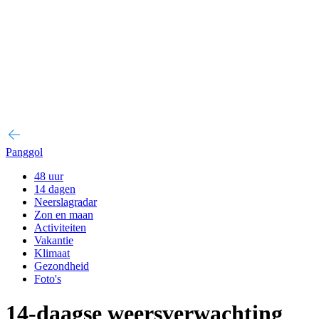
Panggol
48 uur
14 dagen
Neerslagradar
Zon en maan
Activiteiten
Vakantie
Klimaat
Gezondheid
Foto's
14-daagse weersverwachting