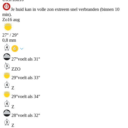
Je huid kan in volle zon extreem snel verbranden (binnen 10
min).
Zo
16 aug
27
° /
29
°
0,8
mm
27
°
voelt als 31°
ZZO
29
°
voelt als 33°
Z
29
°
voelt als 34°
Z
28
°
voelt als 32°
Z