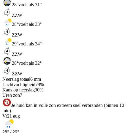
28
°
voelt als 31°
ZZW
28
°
voelt als 33°
ZZW
29
°
voelt als 34°
ZZW
28
°
voelt als 32°
ZZW
Neerslag totaal
6
mm
Luchtvochtigheid
79
%
Kans op neerslag
90
%
Uren zon
7
Je huid kan in volle zon extreem snel verbranden (binnen 10
min).
Vr
21 aug
28
° /
29
°