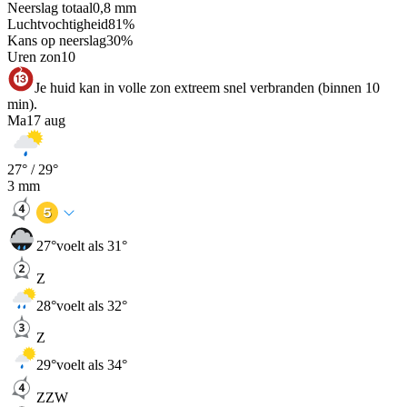
Neerslag totaal
0,8
mm
Luchtvochtigheid
81
%
Kans op neerslag
30
%
Uren zon
10
Je huid kan in volle zon extreem snel verbranden (binnen 10
min).
Ma
17 aug
27
° /
29
°
3
mm
27
°
voelt als 31°
Z
28
°
voelt als 32°
Z
29
°
voelt als 34°
ZZW