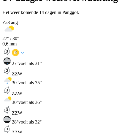
Het weer komende 14 dagen in Panggol.
Za
8 aug
27
° /
30
°
0,6
mm
27
°
voelt als 31°
ZZW
30
°
voelt als 35°
ZZW
30
°
voelt als 36°
ZZW
28
°
voelt als 32°
ZZW