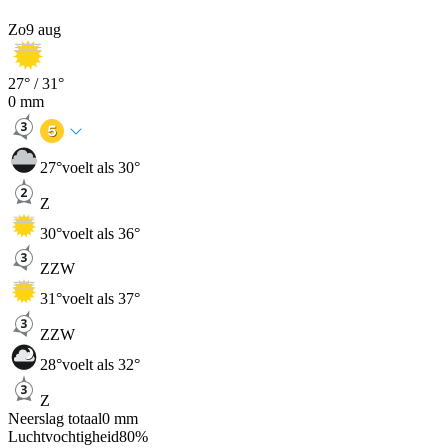
Zo
9 aug
27
° /
31
°
0
mm
27
°
voelt als 30°
Z
30
°
voelt als 36°
ZZW
31
°
voelt als 37°
ZZW
28
°
voelt als 32°
Z
Neerslag totaal
0
mm
Luchtvochtigheid
80
%