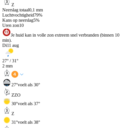
Z
Neerslag totaal
0,1
mm
Luchtvochtigheid
79
%
Kans op neerslag
5
%
Uren zon
10
Je huid kan in volle zon extreem snel verbranden (binnen 10
min).
Di
11 aug
27
° /
31
°
2
mm
27
°
voelt als 30°
ZZO
30
°
voelt als 37°
Z
31
°
voelt als 38°