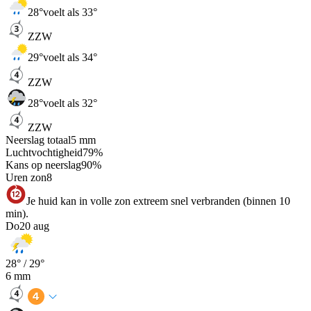
28
°
voelt als 33°
ZZW
29
°
voelt als 34°
ZZW
28
°
voelt als 32°
ZZW
Neerslag totaal
5
mm
Luchtvochtigheid
79
%
Kans op neerslag
90
%
Uren zon
8
Je huid kan in volle zon extreem snel verbranden (binnen 10
min).
Do
20 aug
28
° /
29
°
6
mm