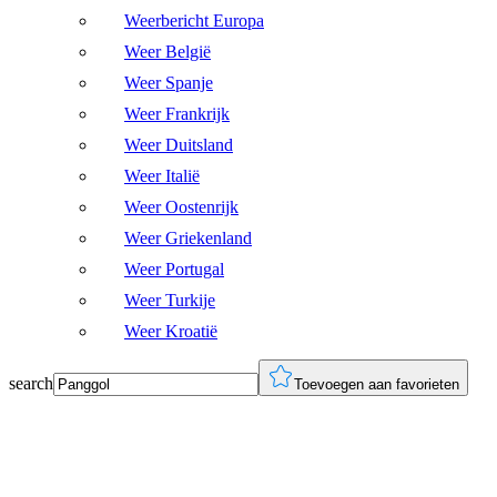
Weerbericht Europa
Weer België
Weer Spanje
Weer Frankrijk
Weer Duitsland
Weer Italië
Weer Oostenrijk
Weer Griekenland
Weer Portugal
Weer Turkije
Weer Kroatië
search
Toevoegen aan favorieten