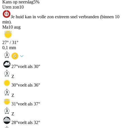
Kans op neerslag
5
%
Uren zon
10
Je huid kan in volle zon extreem snel verbranden (binnen 10
min).
Ma
10 aug
27
° /
31
°
0,1
mm
27
°
voelt als 30°
Z
30
°
voelt als 36°
Z
31
°
voelt als 37°
Z
28
°
voelt als 32°