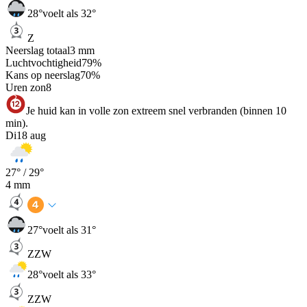
28
°
voelt als 32°
Z
Neerslag totaal
3
mm
Luchtvochtigheid
79
%
Kans op neerslag
70
%
Uren zon
8
Je huid kan in volle zon extreem snel verbranden (binnen 10
min).
Di
18 aug
27
° /
29
°
4
mm
27
°
voelt als 31°
ZZW
28
°
voelt als 33°
ZZW