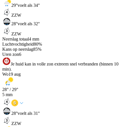
29
°
voelt als 34°
ZZW
28
°
voelt als 32°
ZZW
Neerslag totaal
4
mm
Luchtvochtigheid
80
%
Kans op neerslag
85
%
Uren zon
6
Je huid kan in volle zon extreem snel verbranden (binnen 10
min).
Wo
19 aug
28
° /
29
°
5
mm
28
°
voelt als 31°
ZZW