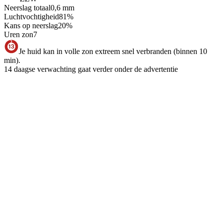
Neerslag totaal
0,6
mm
Luchtvochtigheid
81
%
Kans op neerslag
20
%
Uren zon
7
Je huid kan in volle zon extreem snel verbranden (binnen 10
min).
14 daagse verwachting gaat verder onder de advertentie