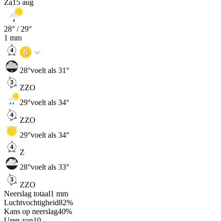
Za
15 aug
28
° /
29
°
1
mm
28
°
voelt als 31°
ZZO
29
°
voelt als 34°
ZZO
29
°
voelt als 34°
Z
28
°
voelt als 33°
ZZO
Neerslag totaal
1
mm
Luchtvochtigheid
82
%
Kans op neerslag
40
%
Uren zon
10