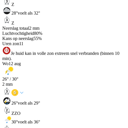
Z
28
°
voelt als 32°
Z
Neerslag totaal
2
mm
Luchtvochtigheid
80
%
Kans op neerslag
55
%
Uren zon
11
Je huid kan in volle zon extreem snel verbranden (binnen 10
min).
Wo
12 aug
26
° /
30
°
2
mm
26
°
voelt als 29°
ZZO
30
°
voelt als 36°