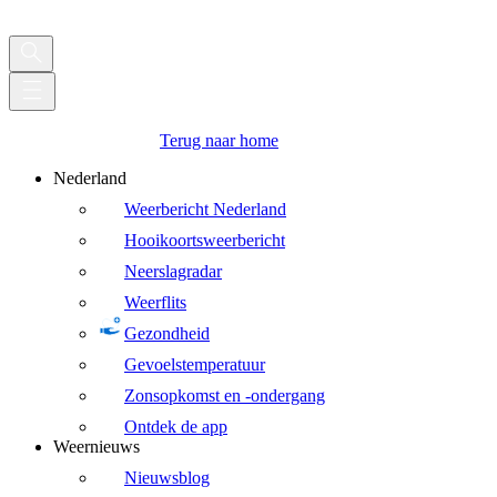
Terug naar home
Nederland
Weerbericht Nederland
Hooikoortsweerbericht
Neerslagradar
Weerflits
Gezondheid
Gevoelstemperatuur
Zonsopkomst en -ondergang
Ontdek de app
Weernieuws
Nieuwsblog