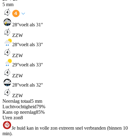
5
mm
28
°
voelt als 31°
ZZW
28
°
voelt als 33°
ZZW
29
°
voelt als 33°
ZZW
28
°
voelt als 32°
ZZW
Neerslag totaal
5
mm
Luchtvochtigheid
79
%
Kans op neerslag
85
%
Uren zon
8
Je huid kan in volle zon extreem snel verbranden (binnen 10
min).