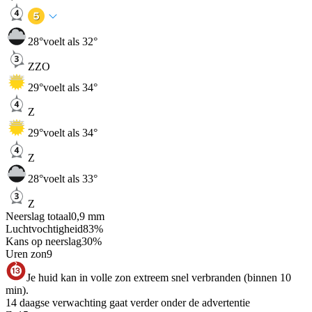
28
°
voelt als 32°
ZZO
29
°
voelt als 34°
Z
29
°
voelt als 34°
Z
28
°
voelt als 33°
Z
Neerslag totaal
0,9
mm
Luchtvochtigheid
83
%
Kans op neerslag
30
%
Uren zon
9
Je huid kan in volle zon extreem snel verbranden (binnen 10
min).
14 daagse verwachting gaat verder onder de advertentie