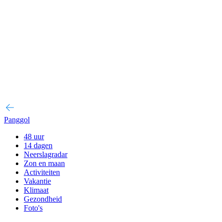
Panggol
48 uur
14 dagen
Neerslagradar
Zon en maan
Activiteiten
Vakantie
Klimaat
Gezondheid
Foto's