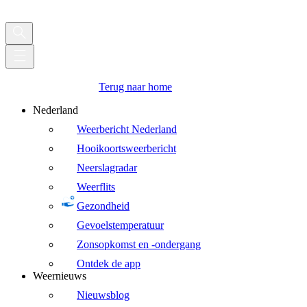
Terug naar home
Nederland
Weerbericht Nederland
Hooikoortsweerbericht
Neerslagradar
Weerflits
Gezondheid
Gevoelstemperatuur
Zonsopkomst en -ondergang
Ontdek de app
Weernieuws
Nieuwsblog