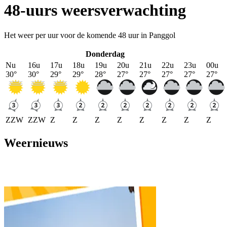
48-uurs weersverwachting
Het weer per uur voor de komende 48 uur in Panggol
Donderdag
Nu
16u
17u
18u
19u
20u
21u
22u
23u
00u
30
°
30
°
29
°
29
°
28
°
27
°
27
°
27
°
27
°
27
°
ZZW
ZZW
Z
Z
Z
Z
Z
Z
Z
Z
Weernieuws