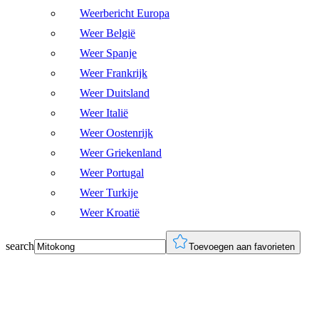
Weerbericht Europa
Weer België
Weer Spanje
Weer Frankrijk
Weer Duitsland
Weer Italië
Weer Oostenrijk
Weer Griekenland
Weer Portugal
Weer Turkije
Weer Kroatië
search
Toevoegen aan favorieten