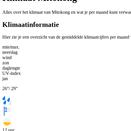
Alles over het klimaat van Mitokong en wat je per maand kunt verwa
Klimaatinformatie
Hier zie je een overzicht van de gemiddelde klimaatcijfers per maan
min/max.
neerslag
wind
zon
daglengte
UV-index
jan
26
°
/
29
°
12
uur