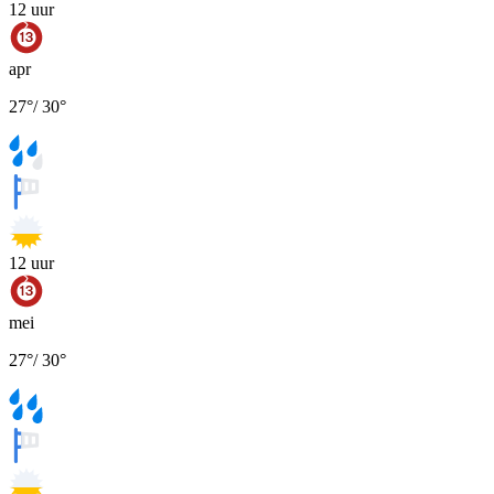
12
uur
apr
27
°
/
30
°
12
uur
mei
27
°
/
30
°