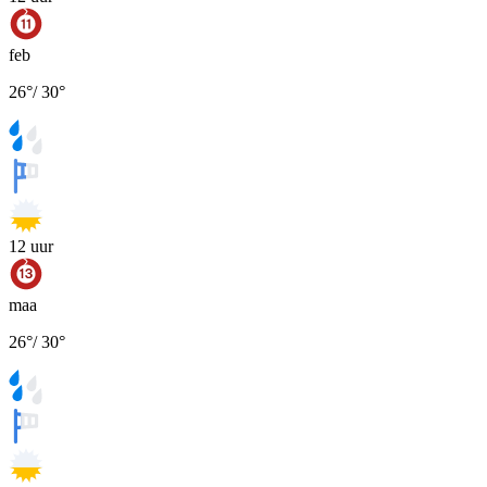
feb
26
°
/
30
°
12
uur
maa
26
°
/
30
°