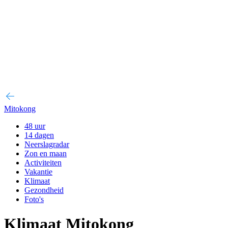
Mitokong
48 uur
14 dagen
Neerslagradar
Zon en maan
Activiteiten
Vakantie
Klimaat
Gezondheid
Foto's
Klimaat Mitokong