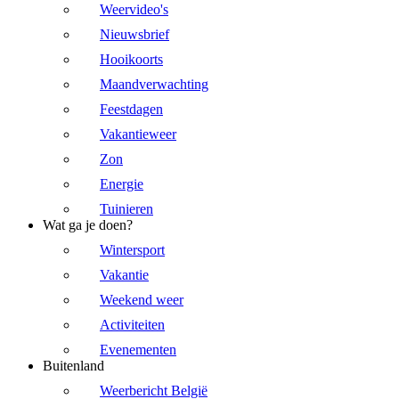
Weervideo's
Nieuwsbrief
Hooikoorts
Maandverwachting
Feestdagen
Vakantieweer
Zon
Energie
Tuinieren
Wat ga je doen?
Wintersport
Vakantie
Weekend weer
Activiteiten
Evenementen
Buitenland
Weerbericht België