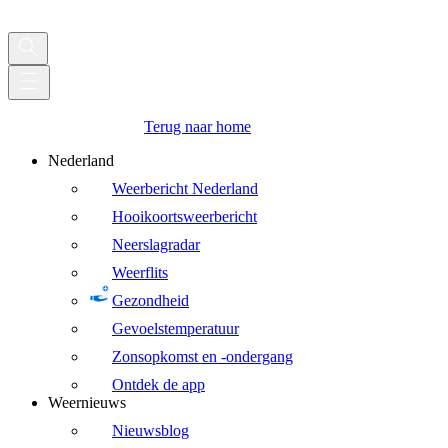
Terug naar home
Nederland
Weerbericht Nederland
Hooikoortsweerbericht
Neerslagradar
Weerflits
Gezondheid
Gevoelstemperatuur
Zonsopkomst en -ondergang
Ontdek de app
Weernieuws
Nieuwsblog