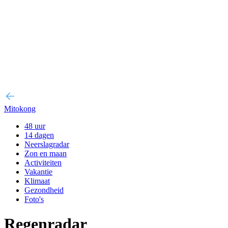
Mitokong
48 uur
14 dagen
Neerslagradar
Zon en maan
Activiteiten
Vakantie
Klimaat
Gezondheid
Foto's
Regenradar