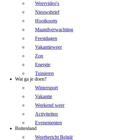
Weervideo's
Nieuwsbrief
Hooikoorts
Maandverwachting
Feestdagen
Vakantieweer
Zon
Energie
Tuinieren
Wat ga je doen?
Wintersport
Vakantie
Weekend weer
Activiteiten
Evenementen
Buitenland
Weerbericht België