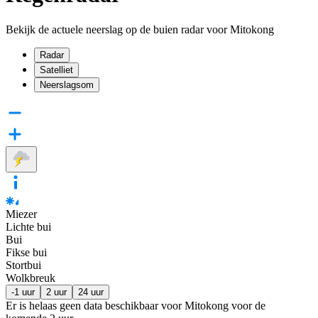
Bekijk de actuele neerslag op de buien radar voor Mitokong
Radar
Satelliet
Neerslagsom
Miezer
Lichte bui
Bui
Fikse bui
Stortbui
Wolkbreuk
-1 uur
2 uur
24 uur
Er is helaas geen data beschikbaar voor Mitokong voor de