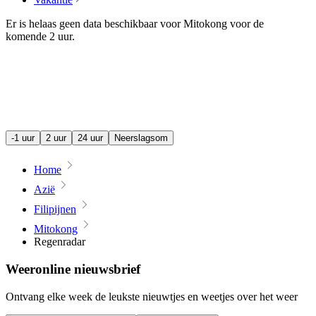
Er is helaas geen data beschikbaar voor Mitokong voor de
komende
2 uur
.
-1 uur
2 uur
24 uur
Neerslagsom
Home
Azië
Filipijnen
Mitokong
Regenradar
Weeronline nieuwsbrief
Ontvang elke week de leukste nieuwtjes en weetjes over het weer