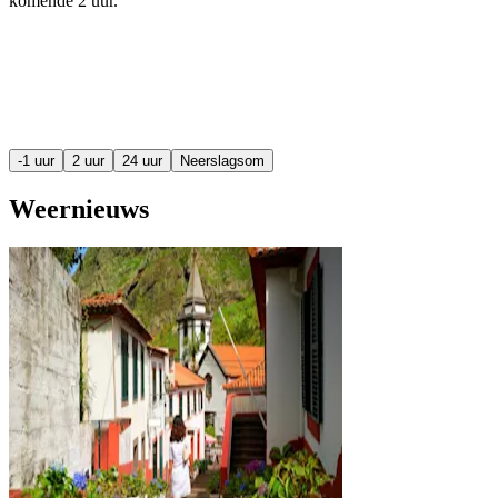
komende
2 uur
.
-1 uur
2 uur
24 uur
Neerslagsom
Weernieuws