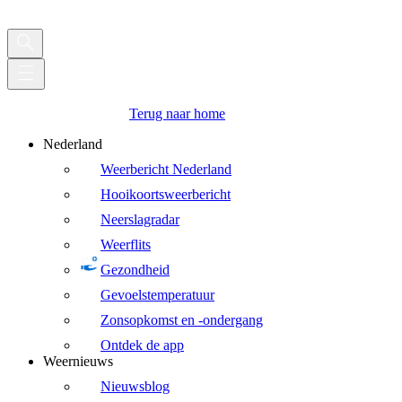
Terug naar home
Nederland
Weerbericht Nederland
Hooikoortsweerbericht
Neerslagradar
Weerflits
Gezondheid
Gevoelstemperatuur
Zonsopkomst en -ondergang
Ontdek de app
Weernieuws
Nieuwsblog