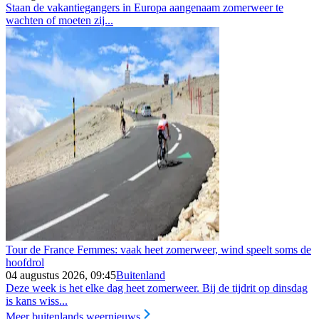
Staan de vakantiegangers in Europa aangenaam zomerweer te
wachten of moeten zij...
Tour de France Femmes: vaak heet zomerweer, wind speelt soms de
hoofdrol
04 augustus 2026, 09:45
Buitenland
Deze week is het elke dag heet zomerweer. Bij de tijdrit op dinsdag
is kans wiss...
Meer buitenlands weernieuws