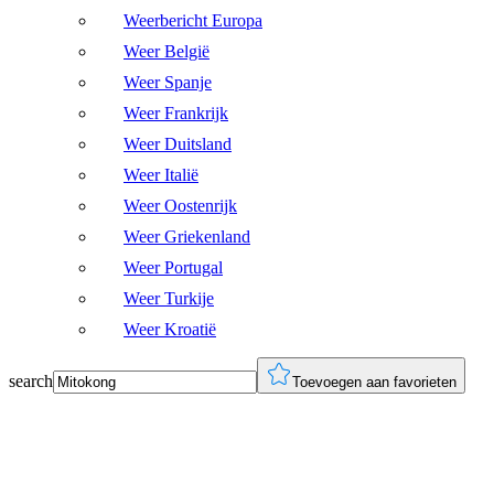
Weerbericht Europa
Weer België
Weer Spanje
Weer Frankrijk
Weer Duitsland
Weer Italië
Weer Oostenrijk
Weer Griekenland
Weer Portugal
Weer Turkije
Weer Kroatië
search
Toevoegen aan favorieten