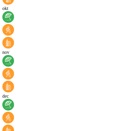
okt
nov
dec