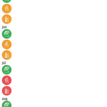
jun
jul
aug