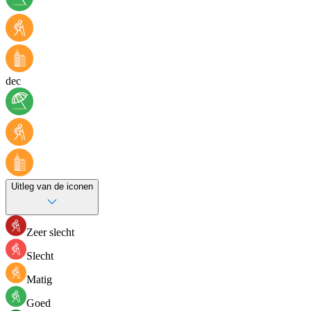
dec
Uitleg van de iconen
Zeer slecht
Slecht
Matig
Goed