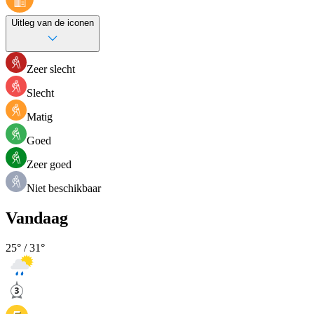
Uitleg van de iconen
Zeer slecht
Slecht
Matig
Goed
Zeer goed
Niet beschikbaar
Vandaag
25
° /
31
°