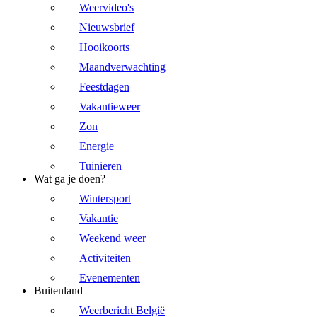
Weervideo's
Nieuwsbrief
Hooikoorts
Maandverwachting
Feestdagen
Vakantieweer
Zon
Energie
Tuinieren
Wat ga je doen?
Wintersport
Vakantie
Weekend weer
Activiteiten
Evenementen
Buitenland
Weerbericht België