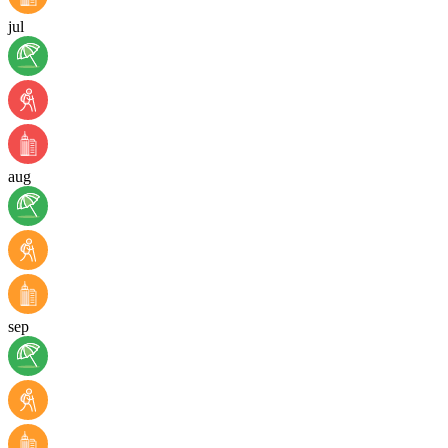
jul
aug
sep