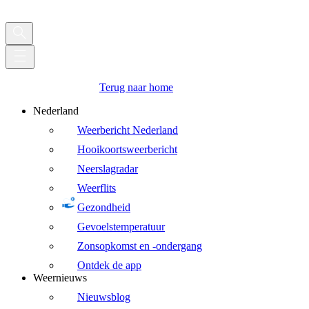
Terug naar home
Nederland
Weerbericht Nederland
Hooikoortsweerbericht
Neerslagradar
Weerflits
Gezondheid
Gevoelstemperatuur
Zonsopkomst en -ondergang
Ontdek de app
Weernieuws
Nieuwsblog