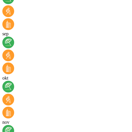
sep
okt
nov