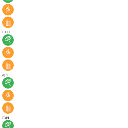
maa
apr
mei