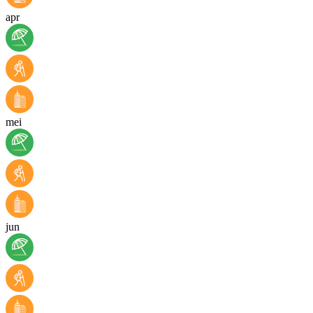
apr
mei
jun