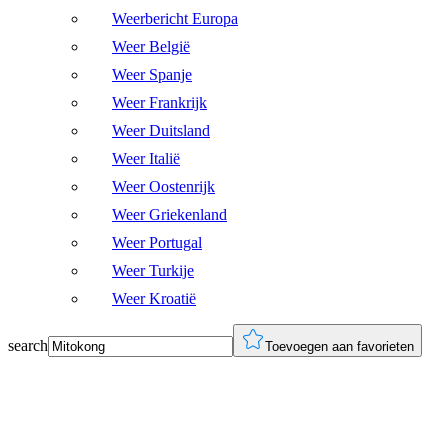
Weerbericht Europa
Weer België
Weer Spanje
Weer Frankrijk
Weer Duitsland
Weer Italië
Weer Oostenrijk
Weer Griekenland
Weer Portugal
Weer Turkije
Weer Kroatië
search
Toevoegen aan favorieten