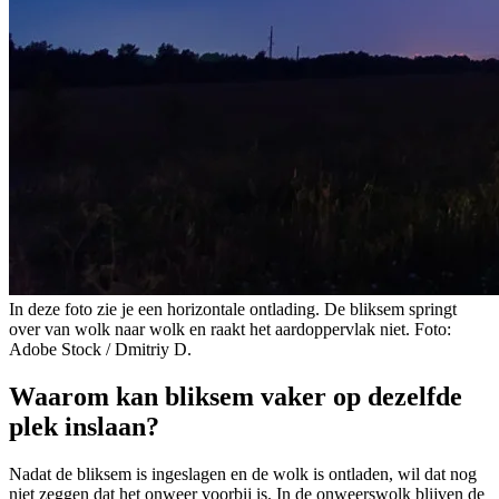
In deze foto zie je een horizontale ontlading. De bliksem springt
over van wolk naar wolk en raakt het aardoppervlak niet. Foto:
Adobe Stock / Dmitriy D.
Waarom kan bliksem vaker op dezelfde
plek inslaan?
Nadat de bliksem is ingeslagen en de wolk is ontladen, wil dat nog
niet zeggen dat het onweer voorbij is. In de onweerswolk blijven de