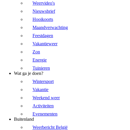
Weervideo's
Nieuwsbrief
Hooikoorts
Maandverwachting
Feestdagen
Vakantieweer
Zon
Energie
Tuinieren
Wat ga je doen?
Wintersport
Vakantie
Weekend weer
Activiteiten
Evenementen
Buitenland
Weerbericht België