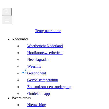
Terug naar home
Nederland
Weerbericht Nederland
Hooikoortsweerbericht
Neerslagradar
Weerflits
Gezondheid
Gevoelstemperatuur
Zonsopkomst en -ondergang
Ontdek de app
Weernieuws
Nieuwsblog