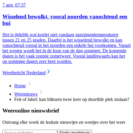
7 aug, 07:37
Wisselend bewolkt, vooral noorden vanochtend een
bui
Het is tijdelijk wat koeler met vandaag maximumtemperaturen
tussen 21 en 25 graden. Daarbij is het wisselend bewolkt en kan
vanochtend vooral in het noorden een enkele bui voorkomen. Vanuit
het westen wordt het in de loop van de dag zonniger. De komende
dagen is het vaak zonnig zomerweer. Vooral landinwaarts kan het
op sommige dagen zeer heet worden.
Weerbericht Nederland
Home
Weernieuws
Feit of fabel: kan bliksem twee keer op dezelfde plek inslaan?
Weeronline nieuwsbrief
Ontvang elke week de leukste nieuwtjes en weetjes over het weer
Gratis inschrijven