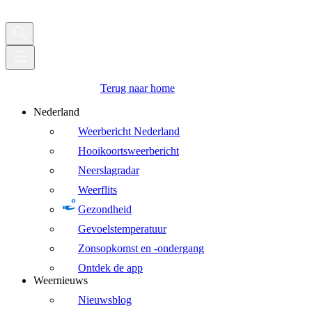
Terug naar home
Nederland
Weerbericht Nederland
Hooikoortsweerbericht
Neerslagradar
Weerflits
Gezondheid
Gevoelstemperatuur
Zonsopkomst en -ondergang
Ontdek de app
Weernieuws
Nieuwsblog