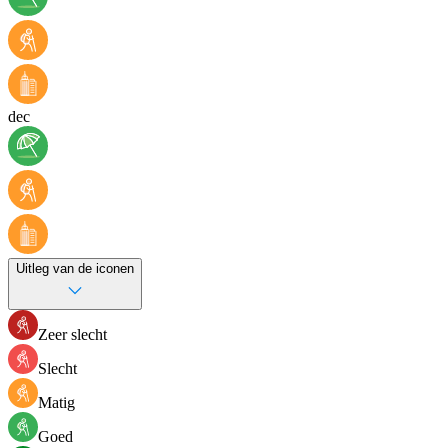
dec
Uitleg van de iconen
Zeer slecht
Slecht
Matig
Goed