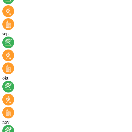
sep
okt
nov