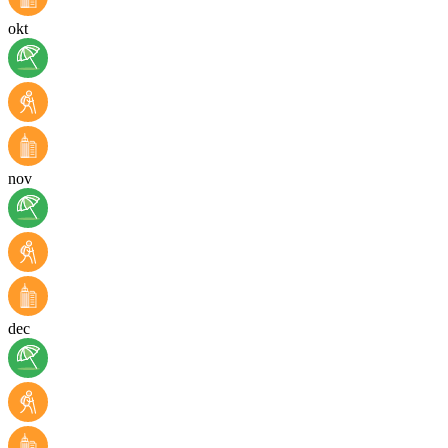
okt
nov
dec