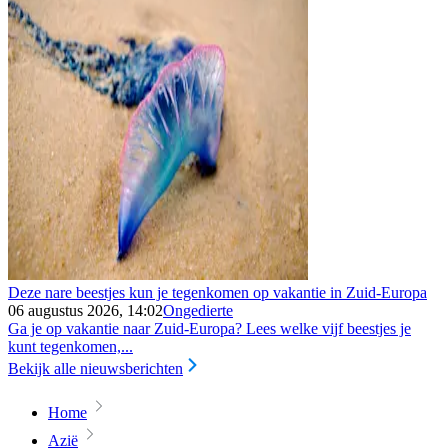
Deze nare beestjes kun je tegenkomen op vakantie in Zuid-Europa
06 augustus 2026, 14:02
Ongedierte
Ga je op vakantie naar Zuid-Europa? Lees welke vijf beestjes je
kunt tegenkomen,...
Bekijk alle nieuwsberichten
Home
Azië