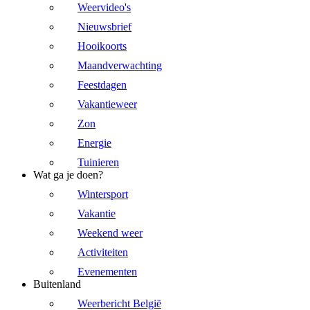
Weervideo's
Nieuwsbrief
Hooikoorts
Maandverwachting
Feestdagen
Vakantieweer
Zon
Energie
Tuinieren
Wat ga je doen?
Wintersport
Vakantie
Weekend weer
Activiteiten
Evenementen
Buitenland
Weerbericht België