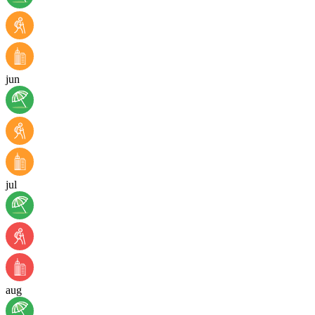
jun
jul
aug