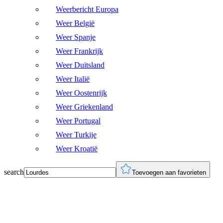
Weerbericht Europa
Weer België
Weer Spanje
Weer Frankrijk
Weer Duitsland
Weer Italië
Weer Oostenrijk
Weer Griekenland
Weer Portugal
Weer Turkije
Weer Kroatië
search
Toevoegen aan favorieten