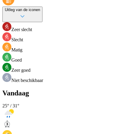
Uitleg van de iconen
Zeer slecht
Slecht
Matig
Goed
Zeer goed
Niet beschikbaar
Vandaag
25
° /
31
°