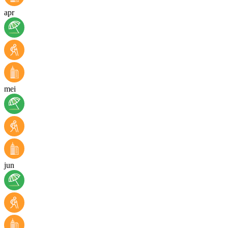
apr
mei
jun