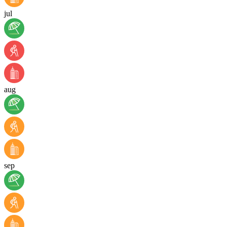
jul
aug
sep