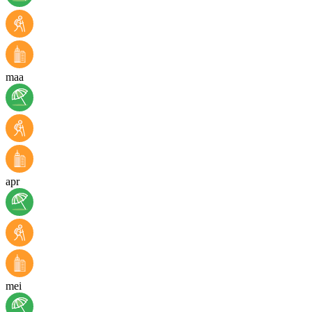
maa
apr
mei