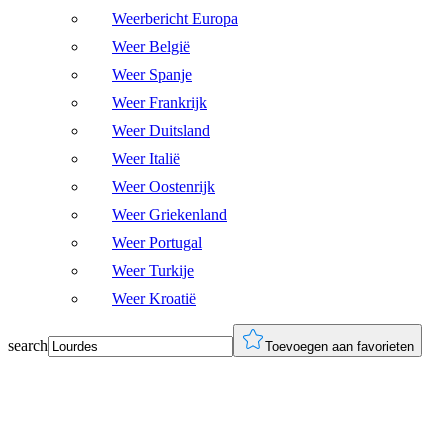
Weerbericht Europa
Weer België
Weer Spanje
Weer Frankrijk
Weer Duitsland
Weer Italië
Weer Oostenrijk
Weer Griekenland
Weer Portugal
Weer Turkije
Weer Kroatië
search
Toevoegen aan favorieten