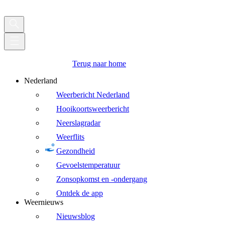
Terug naar home
Nederland
Weerbericht Nederland
Hooikoortsweerbericht
Neerslagradar
Weerflits
Gezondheid
Gevoelstemperatuur
Zonsopkomst en -ondergang
Ontdek de app
Weernieuws
Nieuwsblog