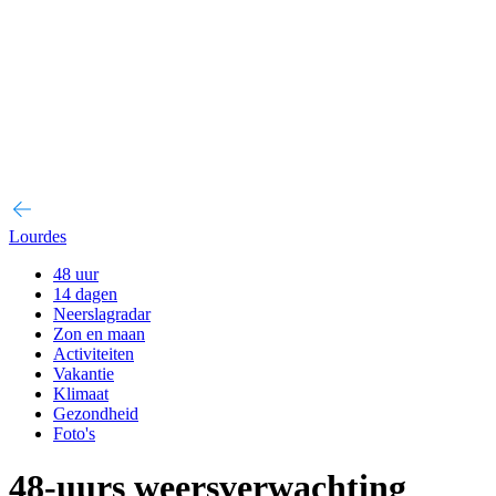
Lourdes
48 uur
14 dagen
Neerslagradar
Zon en maan
Activiteiten
Vakantie
Klimaat
Gezondheid
Foto's
48-uurs weersverwachting