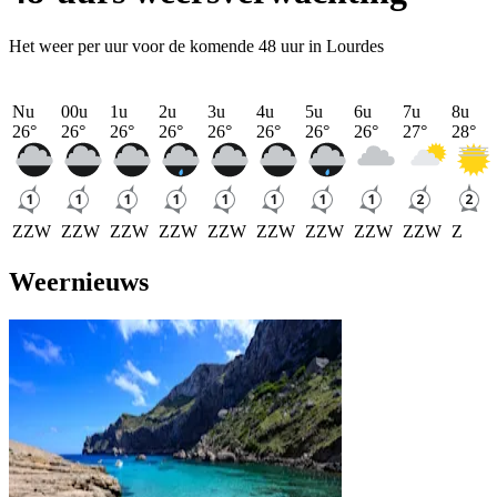
Het weer per uur voor de komende 48 uur in Lourdes
Nu
00u
1u
2u
3u
4u
5u
6u
7u
8u
26
°
26
°
26
°
26
°
26
°
26
°
26
°
26
°
27
°
28
°
ZZW
ZZW
ZZW
ZZW
ZZW
ZZW
ZZW
ZZW
ZZW
Z
Weernieuws