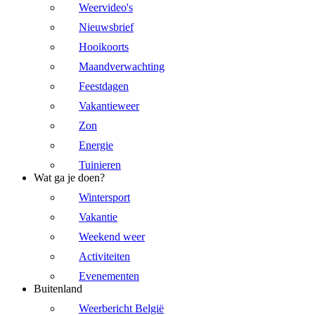
Weervideo's
Nieuwsbrief
Hooikoorts
Maandverwachting
Feestdagen
Vakantieweer
Zon
Energie
Tuinieren
Wat ga je doen?
Wintersport
Vakantie
Weekend weer
Activiteiten
Evenementen
Buitenland
Weerbericht België