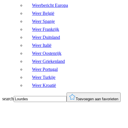
Weerbericht Europa
Weer België
Weer Spanje
Weer Frankrijk
Weer Duitsland
Weer Italië
Weer Oostenrijk
Weer Griekenland
Weer Portugal
Weer Turkije
Weer Kroatië
search
Toevoegen aan favorieten