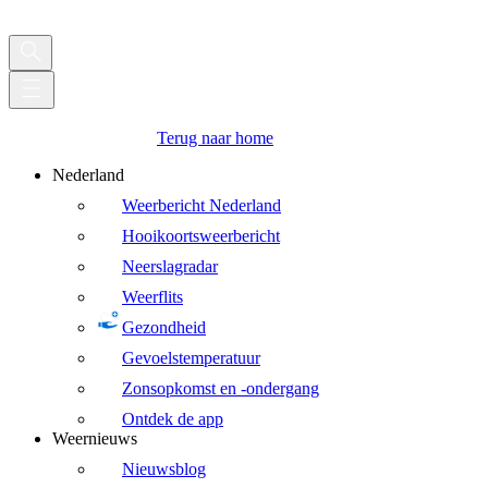
Terug naar home
Nederland
Weerbericht Nederland
Hooikoortsweerbericht
Neerslagradar
Weerflits
Gezondheid
Gevoelstemperatuur
Zonsopkomst en -ondergang
Ontdek de app
Weernieuws
Nieuwsblog