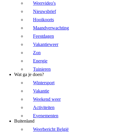
Weervideo's
Nieuwsbrief
Hooikoorts
Maandverwachting
Feestdagen
Vakantieweer
Zon
Energie
Tuinieren
Wat ga je doen?
Wintersport
Vakantie
Weekend weer
Activiteiten
Evenementen
Buitenland
Weerbericht België