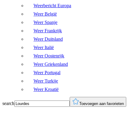
Weerbericht Europa
Weer België
Weer Spanje
Weer Frankrijk
Weer Duitsland
Weer Italië
Weer Oostenrijk
Weer Griekenland
Weer Portugal
Weer Turkije
Weer Kroatië
search
Toevoegen aan favorieten