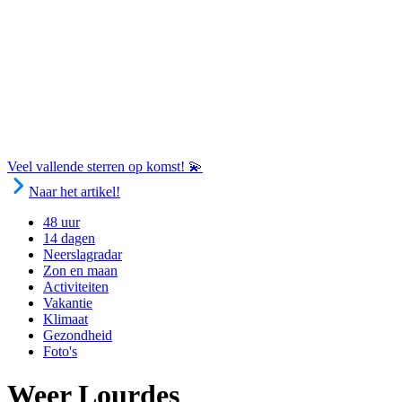
Veel vallende sterren op komst! 💫
Naar het artikel!
48 uur
14 dagen
Neerslagradar
Zon en maan
Activiteiten
Vakantie
Klimaat
Gezondheid
Foto's
Weer Lourdes