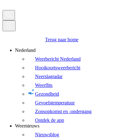
Terug naar home
Nederland
Weerbericht Nederland
Hooikoortsweerbericht
Neerslagradar
Weerflits
Gezondheid
Gevoelstemperatuur
Zonsopkomst en -ondergang
Ontdek de app
Weernieuws
Nieuwsblog