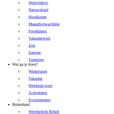
Weervideo's
Nieuwsbrief
Hooikoorts
Maandverwachting
Feestdagen
Vakantieweer
Zon
Energie
Tuinieren
Wat ga je doen?
Wintersport
Vakantie
Weekend weer
Activiteiten
Evenementen
Buitenland
Weerbericht België