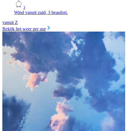
3
Wind vanuit zuid, 3 beaufort.
vanuit Z
Bekijk het weer per uur