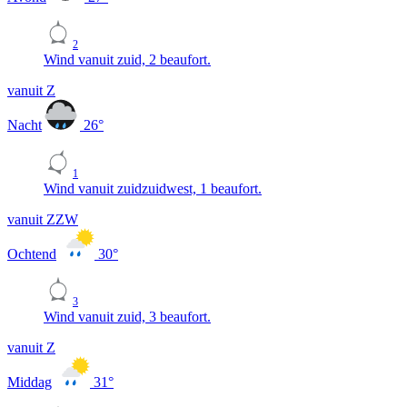
2
Wind vanuit zuid, 2 beaufort.
vanuit Z
Nacht
26
°
1
Wind vanuit zuidzuidwest, 1 beaufort.
vanuit ZZW
Ochtend
30
°
3
Wind vanuit zuid, 3 beaufort.
vanuit Z
Middag
31
°