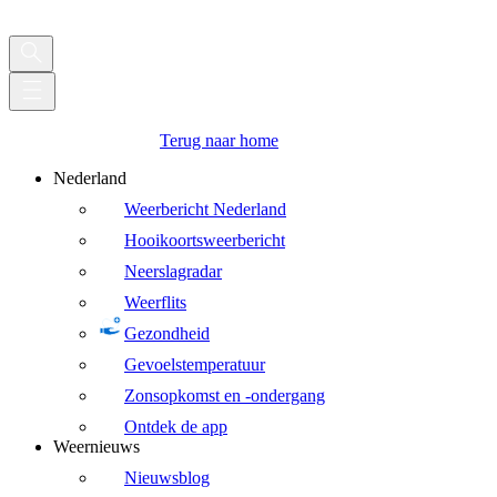
Terug naar home
Nederland
Weerbericht Nederland
Hooikoortsweerbericht
Neerslagradar
Weerflits
Gezondheid
Gevoelstemperatuur
Zonsopkomst en -ondergang
Ontdek de app
Weernieuws
Nieuwsblog