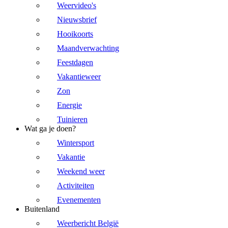
Weervideo's
Nieuwsbrief
Hooikoorts
Maandverwachting
Feestdagen
Vakantieweer
Zon
Energie
Tuinieren
Wat ga je doen?
Wintersport
Vakantie
Weekend weer
Activiteiten
Evenementen
Buitenland
Weerbericht België