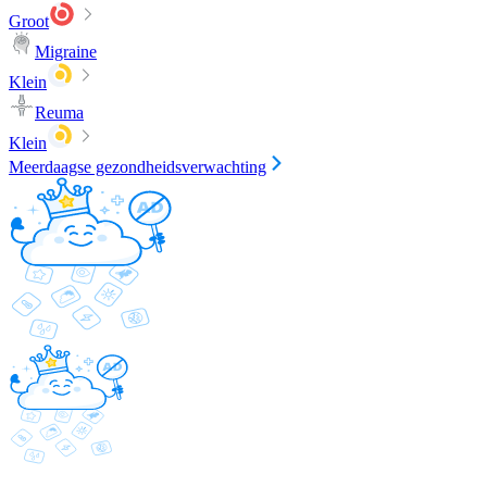
Groot
Migraine
Klein
Reuma
Klein
Meerdaagse gezondheidsverwachting