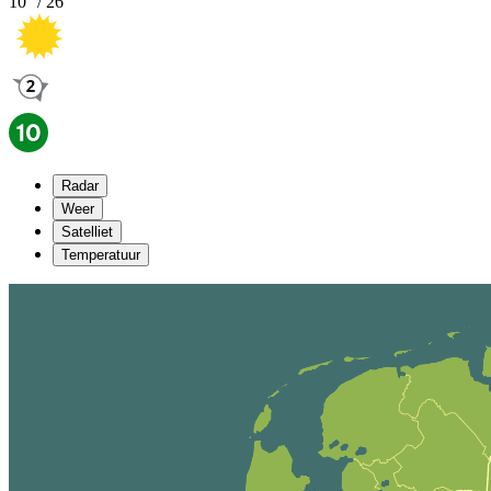
10
° /
26
°
Radar
Weer
Satelliet
Temperatuur