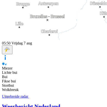
05:50
Vrijdag 7 aug
Miezer
Lichte bui
Bui
Fikse bui
Stortbui
Wolkbreuk
Uitgebreide radar
Weerbericht Nederland