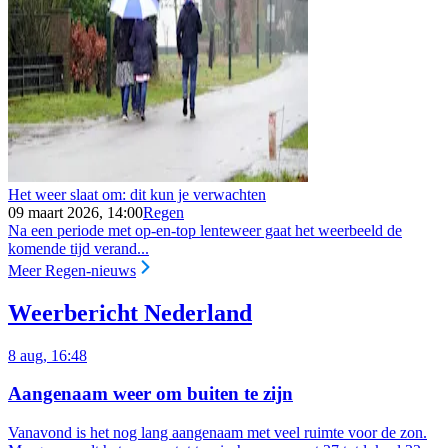
Het weer slaat om: dit kun je verwachten
09 maart 2026, 14:00
Regen
Na een periode met op-en-top lenteweer gaat het weerbeeld de
komende tijd verand...
Meer Regen-nieuws
Weerbericht Nederland
8 aug, 16:48
Aangenaam weer om buiten te zijn
Vanavond is het nog lang aangenaam met veel ruimte voor de zon.