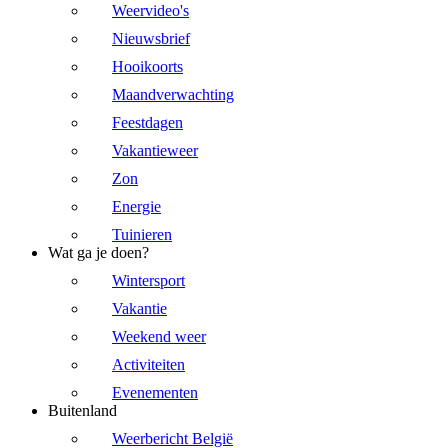
Weervideo's
Nieuwsbrief
Hooikoorts
Maandverwachting
Feestdagen
Vakantieweer
Zon
Energie
Tuinieren
Wat ga je doen?
Wintersport
Vakantie
Weekend weer
Activiteiten
Evenementen
Buitenland
Weerbericht België