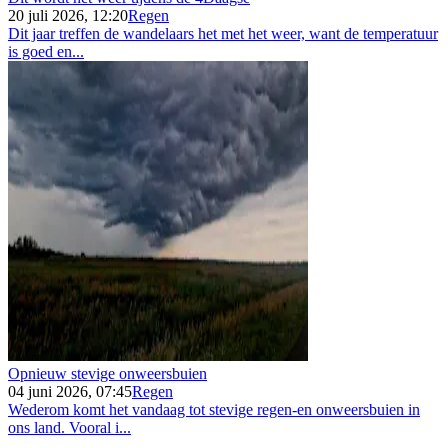
20 juli 2026, 12:20
Regen
Dit jaar treffen de wandelaars het met het weer, want de temperatuur
is goed en...
Opnieuw stevige onweersbuien
04 juni 2026, 07:45
Regen
Wederom komt het vandaag tot stevige regen-en onweersbuien in
ons land. Vooral i...