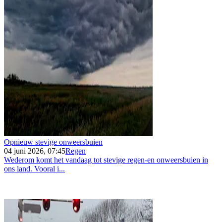
Opnieuw stevige onweersbuien
04 juni 2026, 07:45
Regen
Wederom komt het vandaag tot stevige regen-en onweersbuien in
ons land. Vooral i...