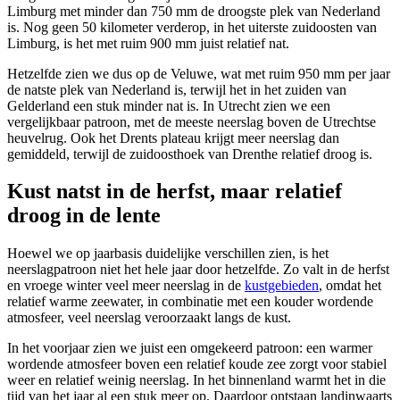
Limburg met minder dan 750 mm de droogste plek van Nederland
is. Nog geen 50 kilometer verderop, in het uiterste zuidoosten van
Limburg, is het met ruim 900 mm juist relatief nat.
Hetzelfde zien we dus op de Veluwe, wat met ruim 950 mm per jaar
de natste plek van Nederland is, terwijl het in het zuiden van
Gelderland een stuk minder nat is. In Utrecht zien we een
vergelijkbaar patroon, met de meeste neerslag boven de Utrechtse
heuvelrug. Ook het Drents plateau krijgt meer neerslag dan
gemiddeld, terwijl de zuidoosthoek van Drenthe relatief droog is.
Kust natst in de herfst, maar relatief
droog in de lente
Hoewel we op jaarbasis duidelijke verschillen zien, is het
neerslagpatroon niet het hele jaar door hetzelfde. Zo valt in de herfst
en vroege winter veel meer neerslag in de
kustgebieden
, omdat het
relatief warme zeewater, in combinatie met een kouder wordende
atmosfeer, veel neerslag veroorzaakt langs de kust.
In het voorjaar zien we juist een omgekeerd patroon: een warmer
wordende atmosfeer boven een relatief koude zee zorgt voor stabiel
weer en relatief weinig neerslag. In het binnenland warmt het in die
tijd van het jaar al een stuk meer op. Daardoor ontstaan landinwaarts