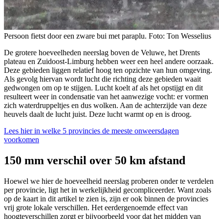
Persoon fietst door een zware bui met paraplu. Foto: Ton Wesselius
De grotere hoeveelheden neerslag boven de Veluwe, het Drents
plateau en Zuidoost-Limburg hebben weer een heel andere oorzaak.
Deze gebieden liggen relatief hoog ten opzichte van hun omgeving.
Als gevolg hiervan wordt lucht die richting deze gebieden waait
gedwongen om op te stijgen. Lucht koelt af als het opstijgt en dit
resulteert weer in condensatie van het aanwezige vocht: er vormen
zich waterdruppeltjes en dus wolken. Aan de achterzijde van deze
heuvels daalt de lucht juist. Deze lucht warmt op en is droog.
Lees hier in welke 5 provincies de meeste onweersdagen
voorkomen
150 mm verschil over 50 km afstand
Hoewel we hier de hoeveelheid neerslag proberen onder te verdelen
per provincie, ligt het in werkelijkheid gecompliceerder. Want zoals
op de kaart in dit artikel te zien is, zijn er ook binnen de provincies
vrij grote lokale verschillen. Het eerdergenoemde effect van
hoogteverschillen zorgt er bijvoorbeeld voor dat het midden van