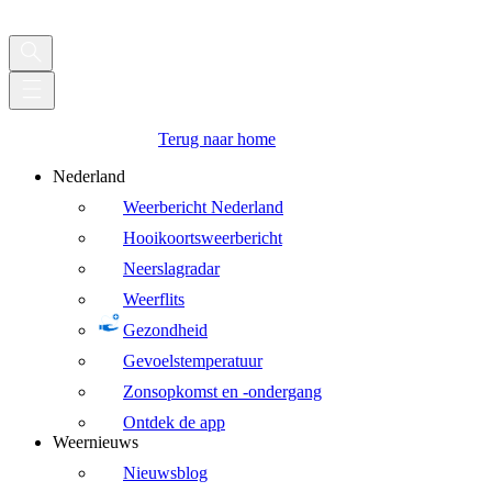
Terug naar home
Nederland
Weerbericht Nederland
Hooikoortsweerbericht
Neerslagradar
Weerflits
Gezondheid
Gevoelstemperatuur
Zonsopkomst en -ondergang
Ontdek de app
Weernieuws
Nieuwsblog