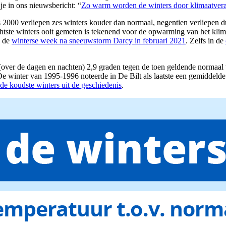
e in ons nieuwsbericht: “
Zo warm worden de winters door klimaatver
2000 verliepen zes winters kouder dan normaal, negentien verliepen dui
chtste winters ooit gemeten is tekenend voor de opwarming van het k
 de
winterse week na sneeuwstorm Darcy in februari 2021
. Zelfs in de
over de dagen en nachten) 2,9 graden tegen de toen geldende normaal 
De winter van 1995-1996 noteerde in De Bilt als laatste een gemiddelde
 de koudste winters uit de geschiedenis
.