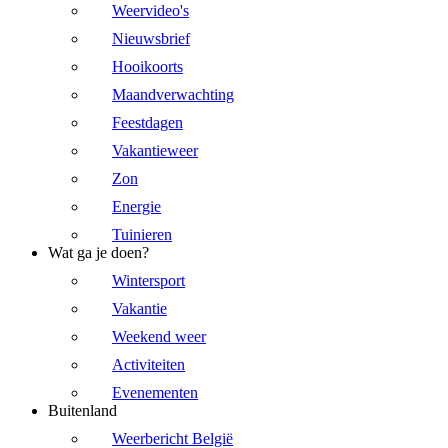
Weervideo's
Nieuwsbrief
Hooikoorts
Maandverwachting
Feestdagen
Vakantieweer
Zon
Energie
Tuinieren
Wat ga je doen?
Wintersport
Vakantie
Weekend weer
Activiteiten
Evenementen
Buitenland
Weerbericht België