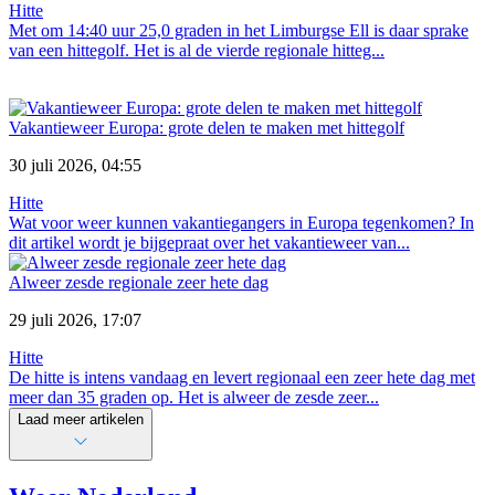
Hitte
Met om 14:40 uur 25,0 graden in het Limburgse Ell is daar sprake
van een hittegolf. Het is al de vierde regionale hitteg...
Vakantieweer Europa: grote delen te maken met hittegolf
30 juli 2026, 04:55
Hitte
Wat voor weer kunnen vakantiegangers in Europa tegenkomen? In
dit artikel wordt je bijgepraat over het vakantieweer van...
Alweer zesde regionale zeer hete dag
29 juli 2026, 17:07
Hitte
De hitte is intens vandaag en levert regionaal een zeer hete dag met
meer dan 35 graden op. Het is alweer de zesde zeer...
Laad meer artikelen