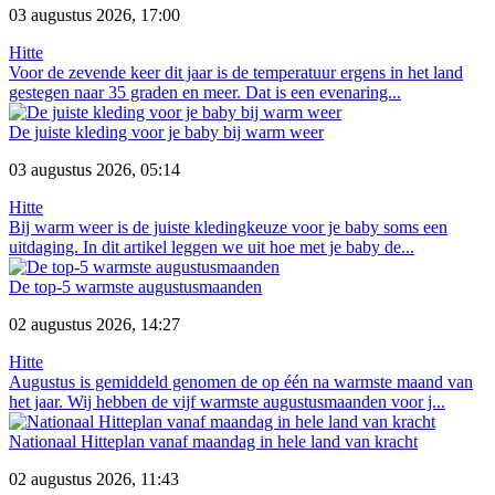
03 augustus 2026, 17:00
Hitte
Voor de zevende keer dit jaar is de temperatuur ergens in het land
gestegen naar 35 graden en meer. Dat is een evenaring...
De juiste kleding voor je baby bij warm weer
03 augustus 2026, 05:14
Hitte
Bij warm weer is de juiste kledingkeuze voor je baby soms een
uitdaging. In dit artikel leggen we uit hoe met je baby de...
De top-5 warmste augustusmaanden
02 augustus 2026, 14:27
Hitte
Augustus is gemiddeld genomen de op één na warmste maand van
het jaar. Wij hebben de vijf warmste augustusmaanden voor j...
Nationaal Hitteplan vanaf maandag in hele land van kracht
02 augustus 2026, 11:43