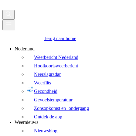
Terug naar home
Nederland
Weerbericht Nederland
Hooikoortsweerbericht
Neerslagradar
Weerflits
Gezondheid
Gevoelstemperatuur
Zonsopkomst en -ondergang
Ontdek de app
Weernieuws
Nieuwsblog