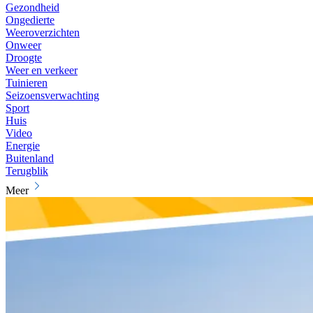
Gezondheid
Ongedierte
Weeroverzichten
Onweer
Droogte
Weer en verkeer
Tuinieren
Seizoensverwachting
Sport
Huis
Video
Energie
Buitenland
Terugblik
Meer