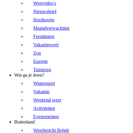
Weervideo's
Nieuwsbrief
Hooikoorts
Maandverwachting
Feestdagen
Vakantieweer
Zon
Energie
Tuinieren
Wat ga je doen?
Wintersport
Vakantie
Weekend weer
Activiteiten
Evenementen
Buitenland
Weerbericht België