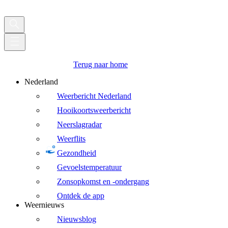
Terug naar home
Nederland
Weerbericht Nederland
Hooikoortsweerbericht
Neerslagradar
Weerflits
Gezondheid
Gevoelstemperatuur
Zonsopkomst en -ondergang
Ontdek de app
Weernieuws
Nieuwsblog