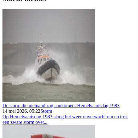
De storm die niemand zag aankomen: Hemelvaartsdag 1983
14 mei 2026, 05:22
Storm
Op Hemelvaartsdag 1983 sloeg het weer onverwacht om en trok
een zware storm over...