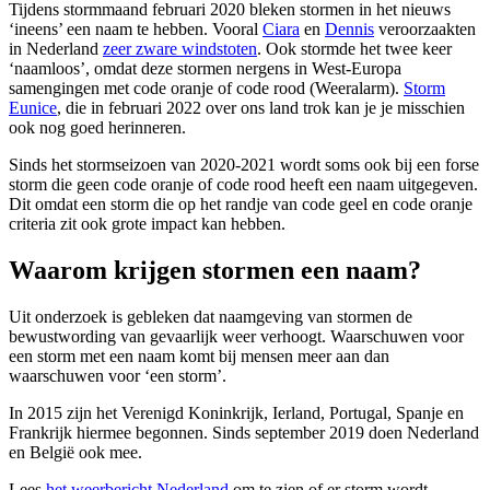
Tijdens stormmaand februari 2020 bleken stormen in het nieuws
‘ineens’ een naam te hebben. Vooral
Ciara
en
Dennis
veroorzaakten
in Nederland
zeer zware windstoten
. Ook stormde het twee keer
‘naamloos’, omdat deze stormen nergens in West-Europa
samengingen met code oranje of code rood (Weeralarm).
Storm
Eunice
, die in februari 2022 over ons land trok kan je je misschien
ook nog goed herinneren.
Sinds het stormseizoen van 2020-2021 wordt soms ook bij een forse
storm die geen code oranje of code rood heeft een naam uitgegeven.
Dit omdat een storm die op het randje van code geel en code oranje
criteria zit ook grote impact kan hebben.
Waarom krijgen stormen een naam?
Uit onderzoek is gebleken dat naamgeving van stormen de
bewustwording van gevaarlijk weer verhoogt. Waarschuwen voor
een storm met een naam komt bij mensen meer aan dan
waarschuwen voor ‘een storm’.
In 2015 zijn het Verenigd Koninkrijk, Ierland, Portugal, Spanje en
Frankrijk hiermee begonnen. Sinds september 2019 doen Nederland
en België ook mee.
Lees
het weerbericht Nederland
om te zien of er storm wordt