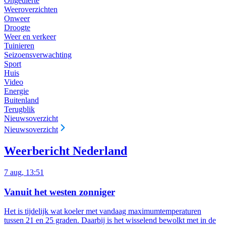
Ongedierte
Weeroverzichten
Onweer
Droogte
Weer en verkeer
Tuinieren
Seizoensverwachting
Sport
Huis
Video
Energie
Buitenland
Terugblik
Nieuwsoverzicht
Nieuwsoverzicht
Weerbericht Nederland
7 aug, 13:51
Vanuit het westen zonniger
Het is tijdelijk wat koeler met vandaag maximumtemperaturen
tussen 21 en 25 graden. Daarbij is het wisselend bewolkt met in de