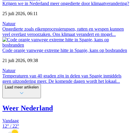
Krijgen we in Nederland meer ongedierte door klimaatverandering?
25 juli 2026, 06:11
Natuur
Ongedierte zoals eikenprocessierupsen, ratten en wespen kunnen
veel overlast veroorzaken. Ons klimaat verandert en mogel...
Code oranje vanwege extreme hitte in Spanje, kans op bosbranden
21 juli 2026, 09:38
Natuur
Temperaturen van 40 graden zijn in delen van Spanje inmiddels
geen uitzondering meer. De komende dagen wordt het lokaal...
Laad meer artikelen
Weer Nederland
Vandaag
12
° /
22
°