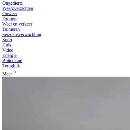
Ongedierte
Weeroverzichten
Onweer
Droogte
Weer en verkeer
Tuinieren
Seizoensverwachting
Sport
Huis
Video
Energie
Buitenland
Terugblik
Meer