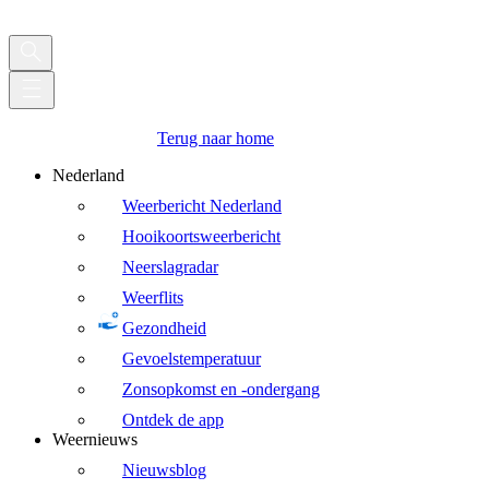
Terug naar home
Nederland
Weerbericht Nederland
Hooikoortsweerbericht
Neerslagradar
Weerflits
Gezondheid
Gevoelstemperatuur
Zonsopkomst en -ondergang
Ontdek de app
Weernieuws
Nieuwsblog