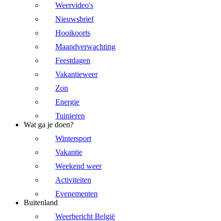
Weervideo's
Nieuwsbrief
Hooikoorts
Maandverwachting
Feestdagen
Vakantieweer
Zon
Energie
Tuinieren
Wat ga je doen?
Wintersport
Vakantie
Weekend weer
Activiteiten
Evenementen
Buitenland
Weerbericht België