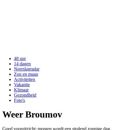
48 uur
14 dagen
Neerslagradar
Zon en maan
Activiteiten
Vakantie
Klimaat
Gezondheid
Foto's
Weer Broumov
Goed vooruitzicht: morgen wordt een stralend zonnige dag.