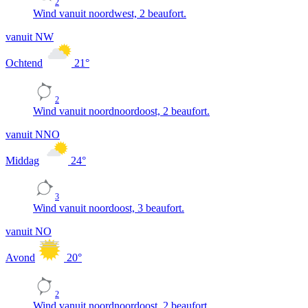
2
Wind vanuit noordwest, 2 beaufort.
vanuit NW
Ochtend
21
°
2
Wind vanuit noordnoordoost, 2 beaufort.
vanuit NNO
Middag
24
°
3
Wind vanuit noordoost, 3 beaufort.
vanuit NO
Avond
20
°
2
Wind vanuit noordnoordoost, 2 beaufort.