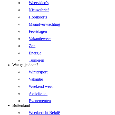
Weervideo's
Nieuwsbrief
Hooikoorts
Maandverwachting
Feestdagen
Vakantieweer
Zon
Energie
Tuinieren
Wat ga je doen?
Wintersport
Vakantie
Weekend weer
Activiteiten
Evenementen
Buitenland
Weerbericht België