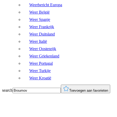
Weerbericht Europa
Weer België
Weer Spanje
Weer Frankrijk
Weer Duitsland
Weer Italië
Weer Oostenrijk
Weer Griekenland
Weer Portugal
Weer Turkije
Weer Kroatië
search
Toevoegen aan favorieten