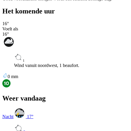
Het komende uur
16
°
Voelt als
16
°
1
Wind vanuit noordwest, 1 beaufort.
0
mm
Weer vandaag
Nacht
17
°