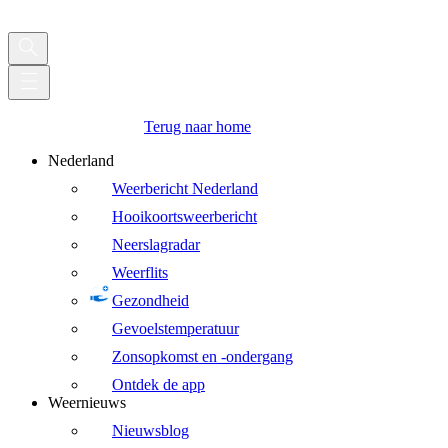
Terug naar home
Nederland
Weerbericht Nederland
Hooikoortsweerbericht
Neerslagradar
Weerflits
Gezondheid
Gevoelstemperatuur
Zonsopkomst en -ondergang
Ontdek de app
Weernieuws
Nieuwsblog