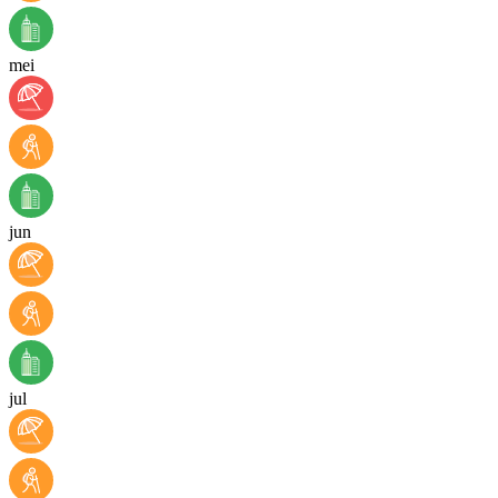
mei
jun
jul