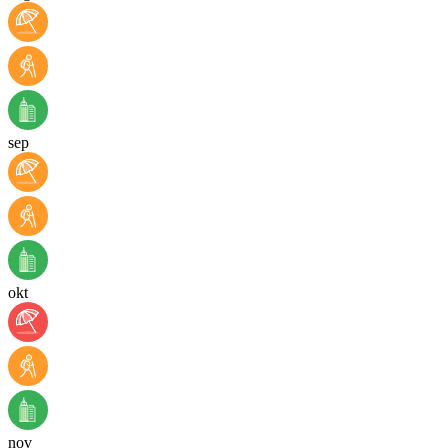
sep
okt
nov