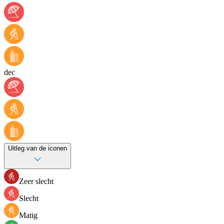
dec
Uitleg van de iconen
Zeer slecht
Slecht
Matig