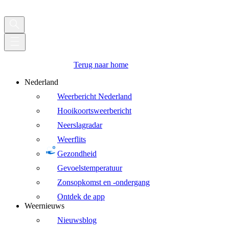
Terug naar home
Nederland
Weerbericht Nederland
Hooikoortsweerbericht
Neerslagradar
Weerflits
Gezondheid
Gevoelstemperatuur
Zonsopkomst en -ondergang
Ontdek de app
Weernieuws
Nieuwsblog