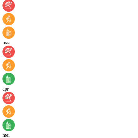
maa
apr
mei