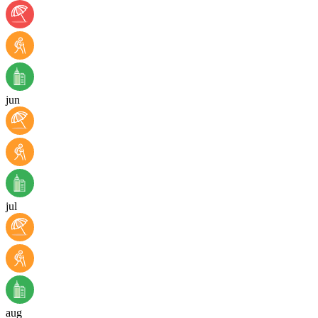
jun
jul
aug