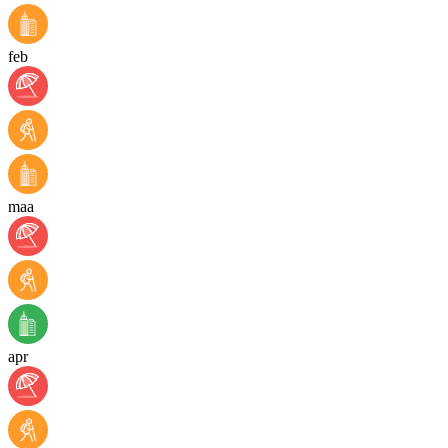
feb
maa
apr