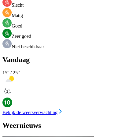
Slecht
Matig
Goed
Zeer goed
Niet beschikbaar
Vandaag
15
° /
25
°
Bekijk de weersverwachting
Weernieuws