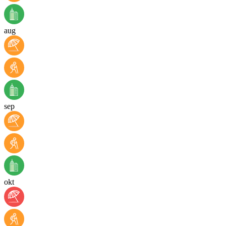
aug
sep
okt