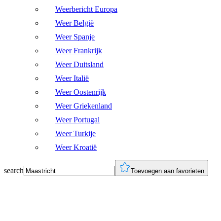
Weerbericht Europa
Weer België
Weer Spanje
Weer Frankrijk
Weer Duitsland
Weer Italië
Weer Oostenrijk
Weer Griekenland
Weer Portugal
Weer Turkije
Weer Kroatië
search
Toevoegen aan favorieten