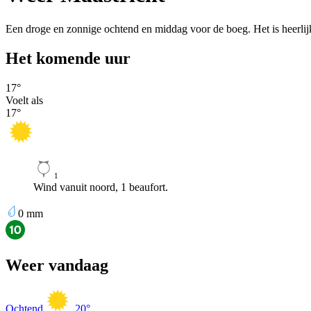
Een droge en zonnige ochtend en middag voor de boeg. Het is heerlij
Het komende uur
17
°
Voelt als
17
°
1
Wind vanuit noord, 1 beaufort.
0
mm
Weer vandaag
Ochtend
20
°