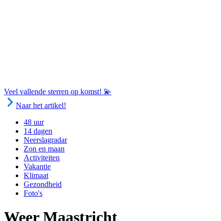
Veel vallende sterren op komst! 💫
Naar het artikel!
48 uur
14 dagen
Neerslagradar
Zon en maan
Activiteiten
Vakantie
Klimaat
Gezondheid
Foto's
Weer Maastricht