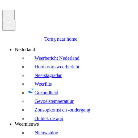
Terug naar home
Nederland
Weerbericht Nederland
Hooikoortsweerbericht
Neerslagradar
Weerflits
Gezondheid
Gevoelstemperatuur
Zonsopkomst en -ondergang
Ontdek de app
Weernieuws
Nieuwsblog