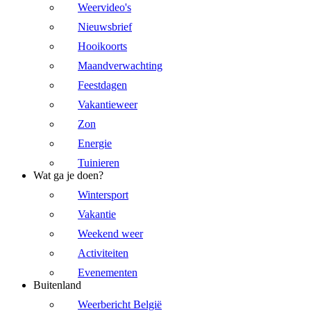
Weervideo's
Nieuwsbrief
Hooikoorts
Maandverwachting
Feestdagen
Vakantieweer
Zon
Energie
Tuinieren
Wat ga je doen?
Wintersport
Vakantie
Weekend weer
Activiteiten
Evenementen
Buitenland
Weerbericht België