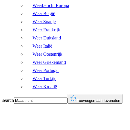
Weerbericht Europa
Weer België
Weer Spanje
Weer Frankrijk
Weer Duitsland
Weer Italië
Weer Oostenrijk
Weer Griekenland
Weer Portugal
Weer Turkije
Weer Kroatië
search
Toevoegen aan favorieten