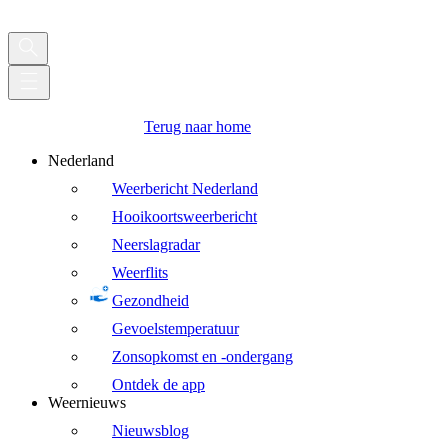
Terug naar home
Nederland
Weerbericht Nederland
Hooikoortsweerbericht
Neerslagradar
Weerflits
Gezondheid
Gevoelstemperatuur
Zonsopkomst en -ondergang
Ontdek de app
Weernieuws
Nieuwsblog