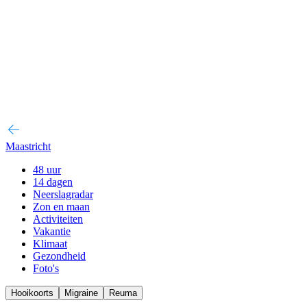
Maastricht
48 uur
14 dagen
Neerslagradar
Zon en maan
Activiteiten
Vakantie
Klimaat
Gezondheid
Foto's
Hooikoorts
Migraine
Reuma