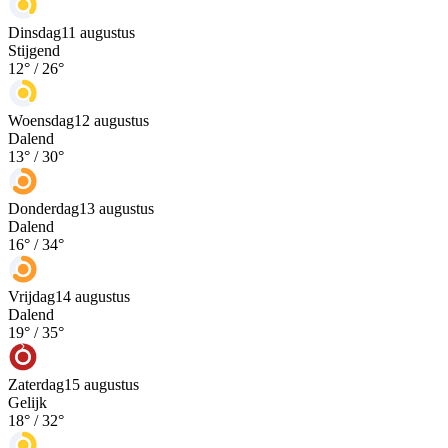
Dinsdag
11 augustus
Stijgend
12
° /
26
°
Woensdag
12 augustus
Dalend
13
° /
30
°
Donderdag
13 augustus
Dalend
16
° /
34
°
Vrijdag
14 augustus
Dalend
19
° /
35
°
Zaterdag
15 augustus
Gelijk
18
° /
32
°