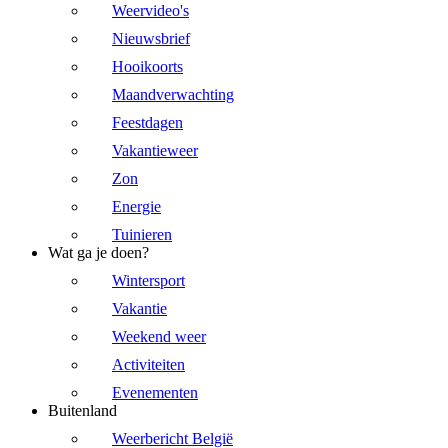
Weervideo's
Nieuwsbrief
Hooikoorts
Maandverwachting
Feestdagen
Vakantieweer
Zon
Energie
Tuinieren
Wat ga je doen?
Wintersport
Vakantie
Weekend weer
Activiteiten
Evenementen
Buitenland
Weerbericht België