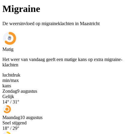
Migraine
De weersinvloed op migraineklachten in Maastricht
Matig
Het weer van vandaag geeft een matige kans op extra migraine-
klachten
luchtdruk
min
/
max
kans
Zondag
9 augustus
Gelijk
14
° /
31
°
Maandag
10 augustus
Snel stijgend
18
° /
29
°