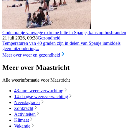
Code oranje vanwege extreme hitte in Spanje, kans op bosbranden
21 juli 2026, 09:38
Gezondheid
Temperaturen van 40 graden zijn in delen van Spanje inmiddels
geen uitzondering...
Meer over weer en gezondheid
Meer over Maastricht
Alle weerinformatie voor Maastricht
48-uurs weersverwachting
14-daagse weersverwachting
Neerslagradar
Zonkracht
Activiteiten
Klimaat
Vakantie