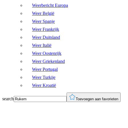
Weerbericht Europa
Weer België
Weer Spanje
Weer Frankrijk
Weer Duitsland
Weer Italië
Weer Oostenrijk
Weer Griekenland
Weer Portugal
Weer Turkije
Weer Kroatië
search
Toevoegen aan favorieten