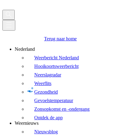
Terug naar home
Nederland
Weerbericht Nederland
Hooikoortsweerbericht
Neerslagradar
Weerflits
Gezondheid
Gevoelstemperatuur
Zonsopkomst en -ondergang
Ontdek de app
Weernieuws
Nieuwsblog