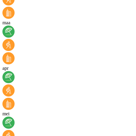
maa
apr
mei