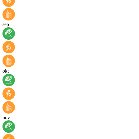
sep
okt
nov