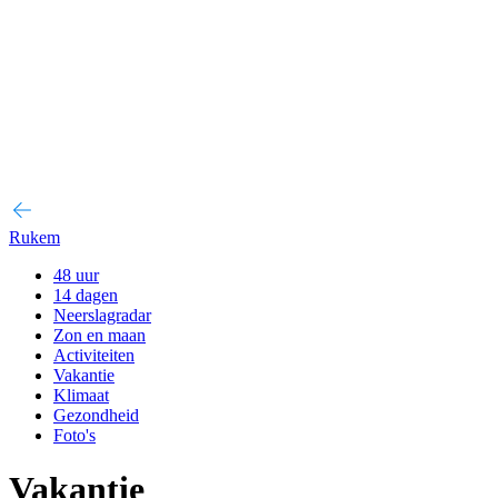
Rukem
48 uur
14 dagen
Neerslagradar
Zon en maan
Activiteiten
Vakantie
Klimaat
Gezondheid
Foto's
Vakantie