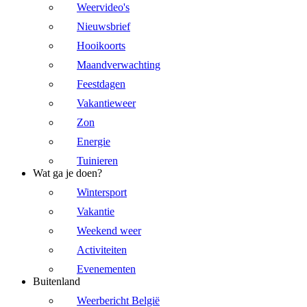
Weervideo's
Nieuwsbrief
Hooikoorts
Maandverwachting
Feestdagen
Vakantieweer
Zon
Energie
Tuinieren
Wat ga je doen?
Wintersport
Vakantie
Weekend weer
Activiteiten
Evenementen
Buitenland
Weerbericht België