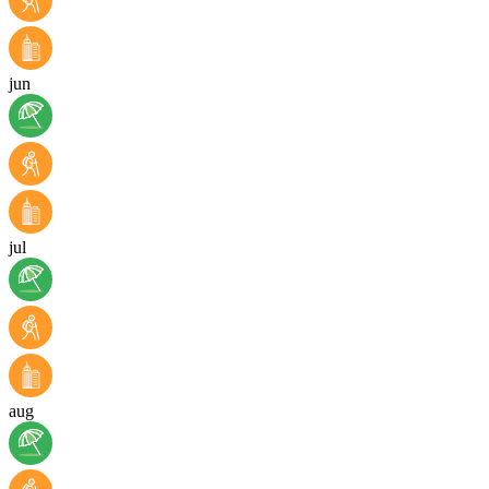
jun
jul
aug