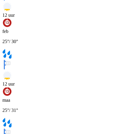
12
uur
feb
25
°
/
30
°
12
uur
maa
25
°
/
31
°