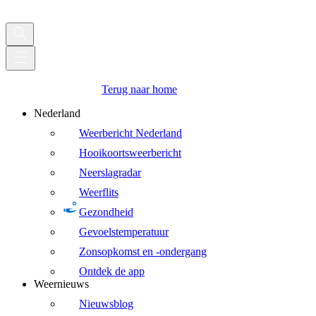
Terug naar home
Nederland
Weerbericht Nederland
Hooikoortsweerbericht
Neerslagradar
Weerflits
Gezondheid
Gevoelstemperatuur
Zonsopkomst en -ondergang
Ontdek de app
Weernieuws
Nieuwsblog