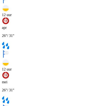
12
uur
apr
26
°
/
31
°
12
uur
mei
26
°
/
31
°