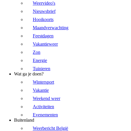
Weervideo's
Nieuwsbrief
Hooikoorts
Maandverwachting
Feestdagen
Vakantieweer
Zon
Energie
Tuinieren
Wat ga je doen?
Wintersport
Vakantie
Weekend weer
Activiteiten
Evenementen
Buitenland
Weerbericht België