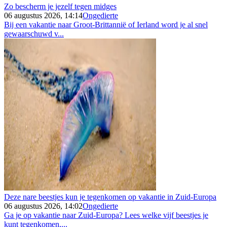
Zo bescherm je jezelf tegen midges
06 augustus 2026, 14:14
Ongedierte
Bij een vakantie naar Groot-Brittannië of Ierland word je al snel
gewaarschuwd v...
Deze nare beestjes kun je tegenkomen op vakantie in Zuid-Europa
06 augustus 2026, 14:02
Ongedierte
Ga je op vakantie naar Zuid-Europa? Lees welke vijf beestjes je
kunt tegenkomen,...