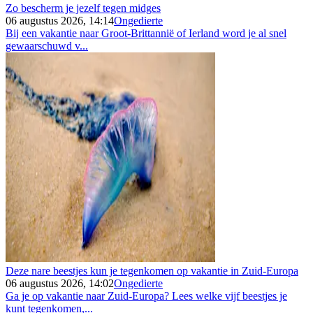
Zo bescherm je jezelf tegen midges
06 augustus 2026, 14:14
Ongedierte
Bij een vakantie naar Groot-Brittannië of Ierland word je al snel
gewaarschuwd v...
Deze nare beestjes kun je tegenkomen op vakantie in Zuid-Europa
06 augustus 2026, 14:02
Ongedierte
Ga je op vakantie naar Zuid-Europa? Lees welke vijf beestjes je
kunt tegenkomen,...