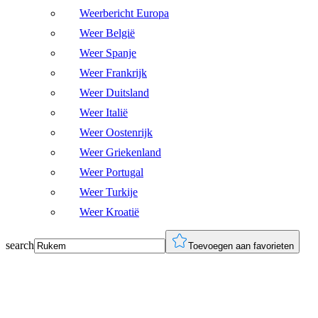
Weerbericht Europa
Weer België
Weer Spanje
Weer Frankrijk
Weer Duitsland
Weer Italië
Weer Oostenrijk
Weer Griekenland
Weer Portugal
Weer Turkije
Weer Kroatië
search
Toevoegen aan favorieten