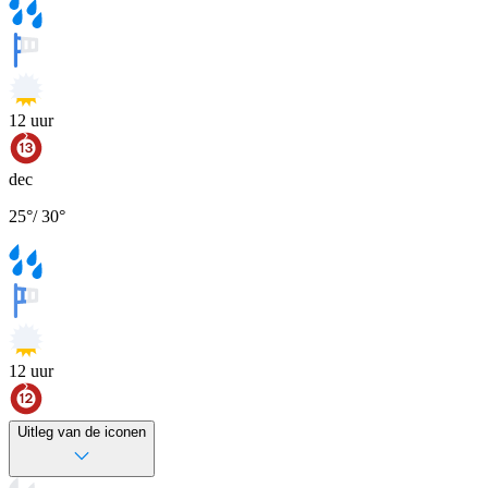
12
uur
dec
25
°
/
30
°
12
uur
Uitleg van de iconen