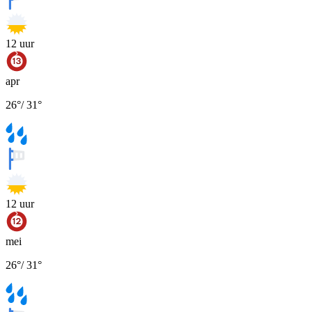
12
uur
apr
26
°
/
31
°
12
uur
mei
26
°
/
31
°