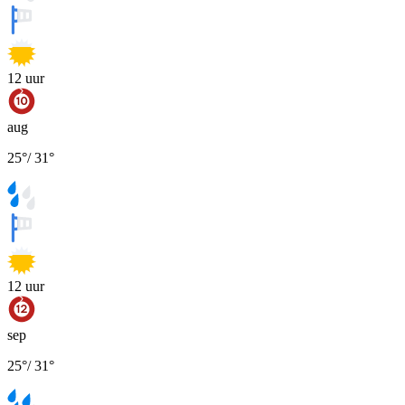
12
uur
aug
25
°
/
31
°
12
uur
sep
25
°
/
31
°