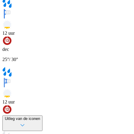
12
uur
dec
25
°
/
30
°
12
uur
Uitleg van de iconen