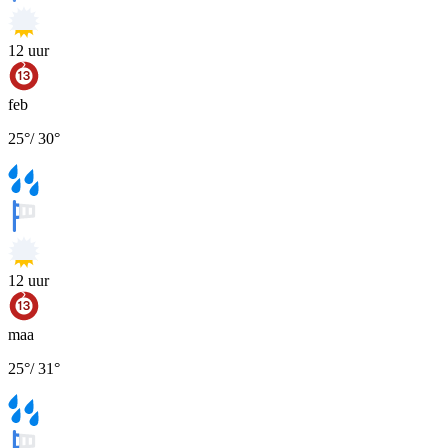
12
uur
feb
25
°
/
30
°
12
uur
maa
25
°
/
31
°