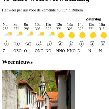
Het weer per uur voor de komende 48 uur in Rukem
Zaterdag
Nu
8u
9u
10u
11u
12u
13u
14u
15u
16u
25
°
27
°
29
°
30
°
32
°
32
°
32
°
32
°
32
°
31
°
Z
OZO
O
ONO
NO
NNO
NNO
N
N
N
Weernieuws