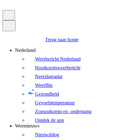
Terug naar home
Nederland
Weerbericht Nederland
Hooikoortsweerbericht
Neerslagradar
Weerflits
Gezondheid
Gevoelstemperatuur
Zonsopkomst en -ondergang
Ontdek de app
Weernieuws
Nieuwsblog