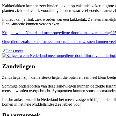
Kakkerlakken kunnen zeer hinderlijk zijn op vakantie, zeker in grote 
planten zich snel voort, vooral in gebieden waar veel voedsel aanwez
Indirect kan je flink ziek worden van een kakkerlak. Ze laten namelij
E.coli-infectie kunnen veroorzaken.
Krijgen we in Nederland meer ongedierte door klimaatverandering?
25
Ongedierte zoals eikenprocessierupsen, ratten en wespen kunnen veel
Lees meer
Zandvliegen
Zandvliegen zijn kleine steekvliegen die bijten en een heel klein beet
Sommige ondersoorten van deze zandvliegen kunnen de ziekte leishman
mensen worden overgebracht. Symptomen kunnen soms pas maanden na in
Leishmaniasis wordt in Nederland het meest vastgesteld bij honden di
komen in het hele Middellandse Zeegebied voor.
De reuzenteek