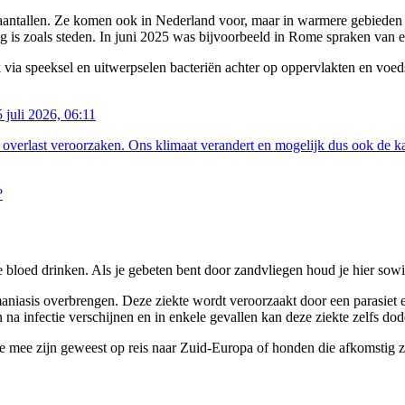
aantallen. Ze komen ook in Nederland voor, maar in warmere gebieden zijn
ig is zoals steden. In juni 2025 was bijvoorbeeld in Rome spraken van
k via speeksel en uitwerpselen bacteriën achter op oppervlakten en voeds
 juli 2026, 06:11
 overlast veroorzaken. Ons klimaat verandert en mogelijk dus ook de k
je bloed drinken. Als je gebeten bent door zandvliegen houd je hier sowi
iasis overbrengen. Deze ziekte wordt veroorzaakt door een parasiet en
fectie verschijnen en in enkele gevallen kan deze ziekte zelfs dodel
e mee zijn geweest op reis naar Zuid-Europa of honden die afkomstig z