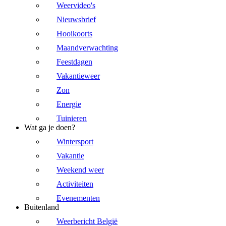
Weervideo's
Nieuwsbrief
Hooikoorts
Maandverwachting
Feestdagen
Vakantieweer
Zon
Energie
Tuinieren
Wat ga je doen?
Wintersport
Vakantie
Weekend weer
Activiteiten
Evenementen
Buitenland
Weerbericht België