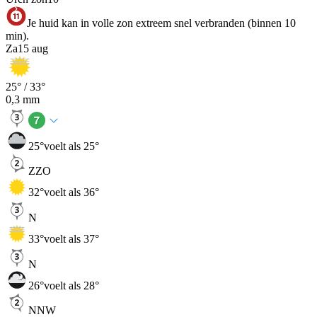
Je huid kan in volle zon extreem snel verbranden (binnen 10
min).
Za
15 aug
25
° /
33
°
0,3
mm
25
°
voelt als 25°
ZZO
32
°
voelt als 36°
N
33
°
voelt als 37°
N
26
°
voelt als 28°
NNW