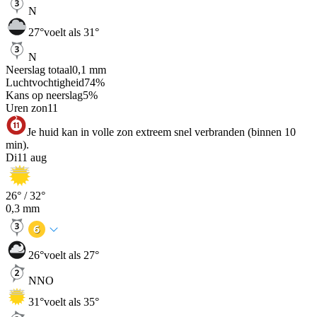
N
27
°
voelt als 31°
N
Neerslag totaal
0,1
mm
Luchtvochtigheid
74
%
Kans op neerslag
5
%
Uren zon
11
Je huid kan in volle zon extreem snel verbranden (binnen 10
min).
Di
11 aug
26
° /
32
°
0,3
mm
26
°
voelt als 27°
NNO
31
°
voelt als 35°