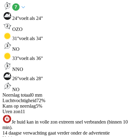
24
°
voelt als 24°
OZO
31
°
voelt als 34°
NO
33
°
voelt als 36°
NNO
26
°
voelt als 28°
NO
Neerslag totaal
0
mm
Luchtvochtigheid
72
%
Kans op neerslag
5
%
Uren zon
11
Je huid kan in volle zon extreem snel verbranden (binnen 10
min).
14 daagse verwachting gaat verder onder de advertentie