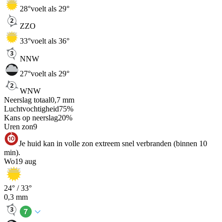
28
°
voelt als 29°
ZZO
33
°
voelt als 36°
NNW
27
°
voelt als 29°
WNW
Neerslag totaal
0,7
mm
Luchtvochtigheid
75
%
Kans op neerslag
20
%
Uren zon
9
Je huid kan in volle zon extreem snel verbranden (binnen 10
min).
Wo
19 aug
24
° /
33
°
0,3
mm