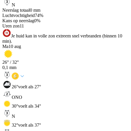
N
Neerslag totaal
0
mm
Luchtvochtigheid
74
%
Kans op neerslag
0
%
Uren zon
11
Je huid kan in volle zon extreem snel verbranden (binnen 10
min).
Ma
10 aug
26
° /
32
°
0,1
mm
26
°
voelt als 27°
ONO
30
°
voelt als 34°
N
32
°
voelt als 37°