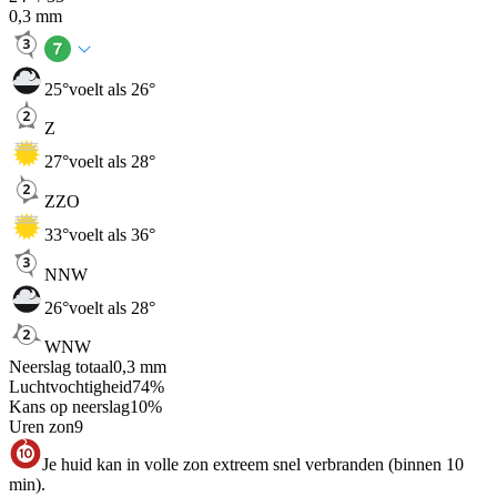
0,3
mm
25
°
voelt als 26°
Z
27
°
voelt als 28°
ZZO
33
°
voelt als 36°
NNW
26
°
voelt als 28°
WNW
Neerslag totaal
0,3
mm
Luchtvochtigheid
74
%
Kans op neerslag
10
%
Uren zon
9
Je huid kan in volle zon extreem snel verbranden (binnen 10
min).