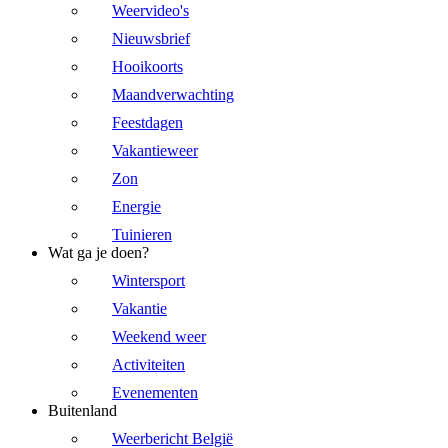
Weervideo's
Nieuwsbrief
Hooikoorts
Maandverwachting
Feestdagen
Vakantieweer
Zon
Energie
Tuinieren
Wat ga je doen?
Wintersport
Vakantie
Weekend weer
Activiteiten
Evenementen
Buitenland
Weerbericht België