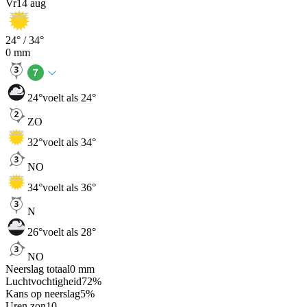
Vr
14 aug
24
° /
34
°
0
mm
24
°
voelt als 24°
ZO
32
°
voelt als 34°
NO
34
°
voelt als 36°
N
26
°
voelt als 28°
NO
Neerslag totaal
0
mm
Luchtvochtigheid
72
%
Kans op neerslag
5
%
Uren zon
10