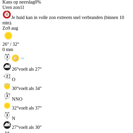
Kans op neerslag
0
%
Uren zon
11
Je huid kan in volle zon extreem snel verbranden (binnen 10
min).
Zo
9 aug
26
° /
32
°
0
mm
26
°
voelt als 27°
O
30
°
voelt als 34°
NNO
32
°
voelt als 37°
N
27
°
voelt als 30°