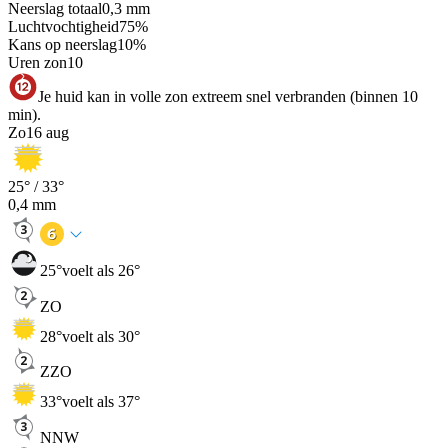
Neerslag totaal
0,3
mm
Luchtvochtigheid
75
%
Kans op neerslag
10
%
Uren zon
10
Je huid kan in volle zon extreem snel verbranden (binnen 10
min).
Zo
16 aug
25
° /
33
°
0,4
mm
25
°
voelt als 26°
ZO
28
°
voelt als 30°
ZZO
33
°
voelt als 37°
NNW