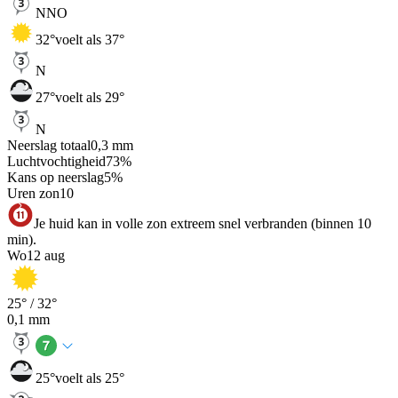
NNO
32
°
voelt als 37°
N
27
°
voelt als 29°
N
Neerslag totaal
0,3
mm
Luchtvochtigheid
73
%
Kans op neerslag
5
%
Uren zon
10
Je huid kan in volle zon extreem snel verbranden (binnen 10
min).
Wo
12 aug
25
° /
32
°
0,1
mm
25
°
voelt als 25°