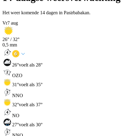
Het weer komende 14 dagen in Pasirbabakan.
Vr
7 aug
26
° /
32
°
0,5
mm
26
°
voelt als 28°
OZO
31
°
voelt als 35°
NNO
32
°
voelt als 37°
NO
27
°
voelt als 30°
NNO