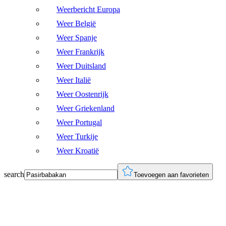
Weerbericht Europa
Weer België
Weer Spanje
Weer Frankrijk
Weer Duitsland
Weer Italië
Weer Oostenrijk
Weer Griekenland
Weer Portugal
Weer Turkije
Weer Kroatië
search
Toevoegen aan favorieten