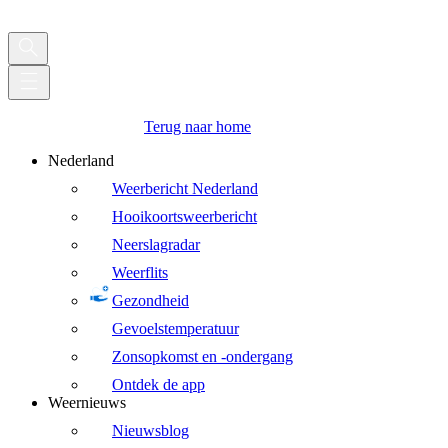
Terug naar home
Nederland
Weerbericht Nederland
Hooikoortsweerbericht
Neerslagradar
Weerflits
Gezondheid
Gevoelstemperatuur
Zonsopkomst en -ondergang
Ontdek de app
Weernieuws
Nieuwsblog