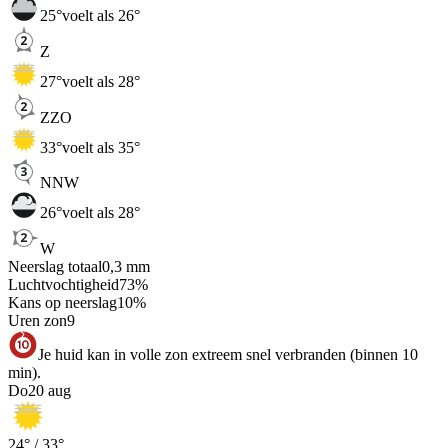
25
°
voelt als 26°
Z
27
°
voelt als 28°
ZZO
33
°
voelt als 35°
NNW
26
°
voelt als 28°
W
Neerslag totaal
0,3
mm
Luchtvochtigheid
73
%
Kans op neerslag
10
%
Uren zon
9
Je huid kan in volle zon extreem snel verbranden (binnen 10
min).
Do
20 aug
24
° /
33
°