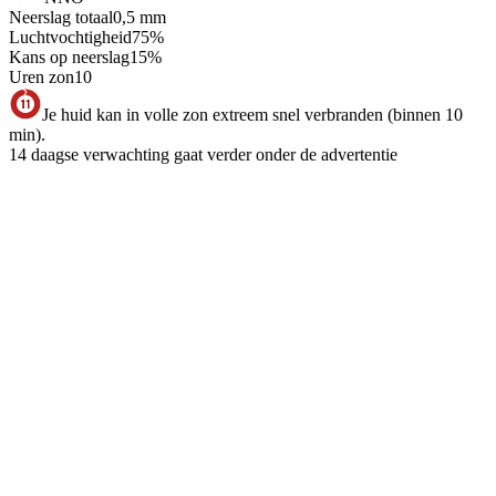
Neerslag totaal
0,5
mm
Luchtvochtigheid
75
%
Kans op neerslag
15
%
Uren zon
10
Je huid kan in volle zon extreem snel verbranden (binnen 10
min).
14 daagse verwachting gaat verder onder de advertentie