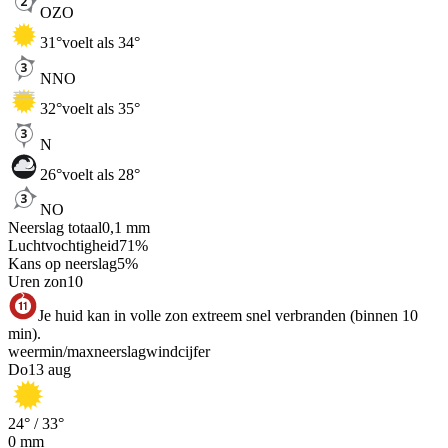
OZO
31
°
voelt als 34°
NNO
32
°
voelt als 35°
N
26
°
voelt als 28°
NO
Neerslag totaal
0,1
mm
Luchtvochtigheid
71
%
Kans op neerslag
5
%
Uren zon
10
Je huid kan in volle zon extreem snel verbranden (binnen 10
min).
weer
min
/
max
neerslag
wind
cijfer
Do
13 aug
24
° /
33
°
0
mm