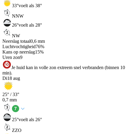
33
°
voelt als 38°
NNW
26
°
voelt als 28°
NW
Neerslag totaal
0,6
mm
Luchtvochtigheid
76
%
Kans op neerslag
15
%
Uren zon
9
Je huid kan in volle zon extreem snel verbranden (binnen 10
min).
Di
18 aug
25
° /
33
°
0,7
mm
25
°
voelt als 26°
ZZO