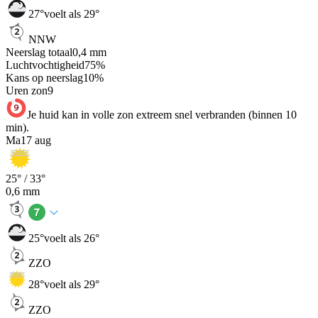
27
°
voelt als 29°
NNW
Neerslag totaal
0,4
mm
Luchtvochtigheid
75
%
Kans op neerslag
10
%
Uren zon
9
Je huid kan in volle zon extreem snel verbranden (binnen 10
min).
Ma
17 aug
25
° /
33
°
0,6
mm
25
°
voelt als 26°
ZZO
28
°
voelt als 29°
ZZO