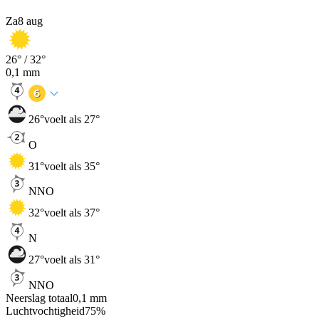
Za
8 aug
26
° /
32
°
0,1
mm
26
°
voelt als 27°
O
31
°
voelt als 35°
NNO
32
°
voelt als 37°
N
27
°
voelt als 31°
NNO
Neerslag totaal
0,1
mm
Luchtvochtigheid
75
%