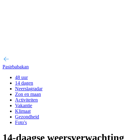
Pasirbabakan
48 uur
14 dagen
Neerslagradar
Zon en maan
Activiteiten
Vakantie
Klimaat
Gezondheid
Foto's
14-daagse weersverwachting