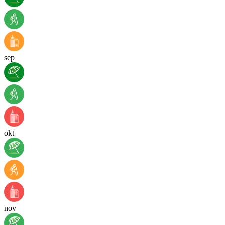
sep
okt
nov