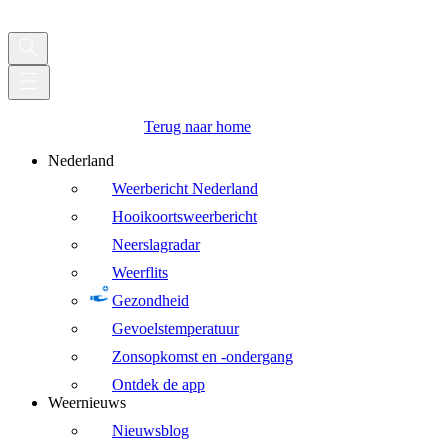
Terug naar home
Nederland
Weerbericht Nederland
Hooikoortsweerbericht
Neerslagradar
Weerflits
Gezondheid
Gevoelstemperatuur
Zonsopkomst en -ondergang
Ontdek de app
Weernieuws
Nieuwsblog