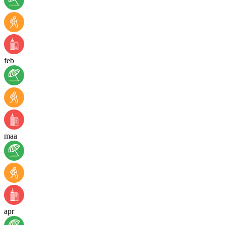
feb
maa
apr