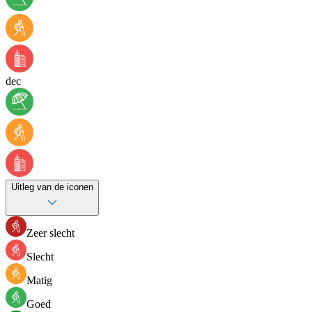
dec
Uitleg van de iconen
Zeer slecht
Slecht
Matig
Goed