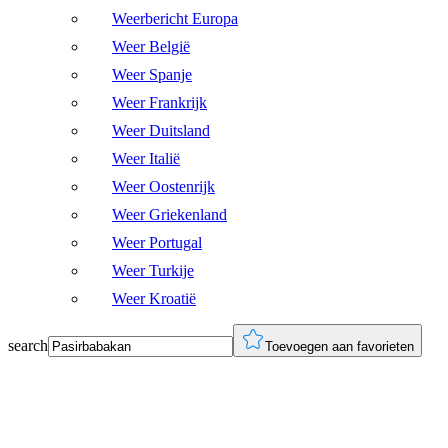
Weerbericht Europa
Weer België
Weer Spanje
Weer Frankrijk
Weer Duitsland
Weer Italië
Weer Oostenrijk
Weer Griekenland
Weer Portugal
Weer Turkije
Weer Kroatië
search
Toevoegen aan favorieten