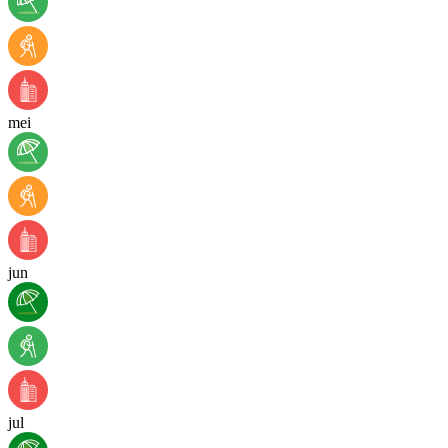
mei
jun
jul