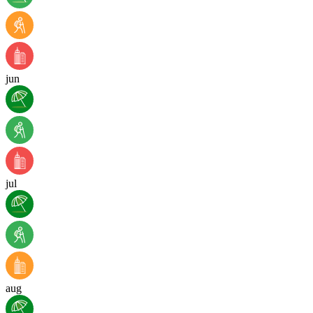
jun
jul
aug