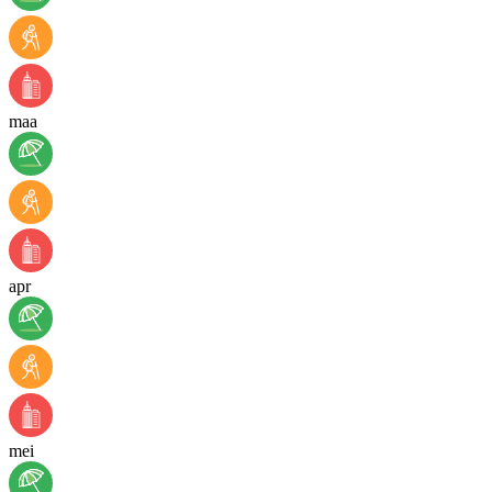
maa
apr
mei