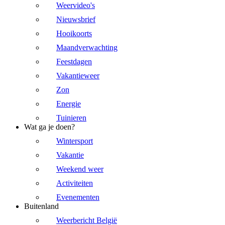
Weervideo's
Nieuwsbrief
Hooikoorts
Maandverwachting
Feestdagen
Vakantieweer
Zon
Energie
Tuinieren
Wat ga je doen?
Wintersport
Vakantie
Weekend weer
Activiteiten
Evenementen
Buitenland
Weerbericht België