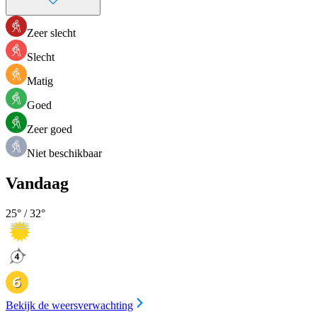
Zeer slecht
Slecht
Matig
Goed
Zeer goed
Niet beschikbaar
Vandaag
25
° /
32
°
Bekijk de weersverwachting