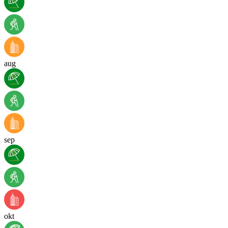
aug
sep
okt