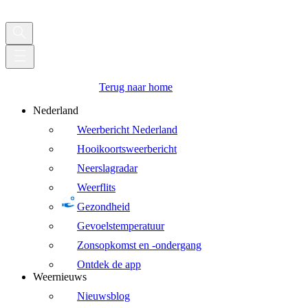
Terug naar home
Nederland
Weerbericht Nederland
Hooikoortsweerbericht
Neerslagradar
Weerflits
Gezondheid
Gevoelstemperatuur
Zonsopkomst en -ondergang
Ontdek de app
Weernieuws
Nieuwsblog