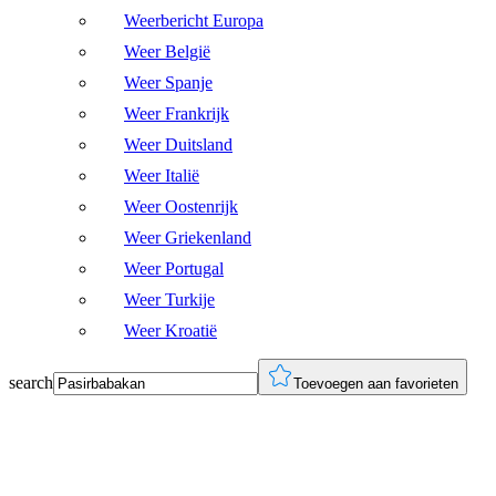
Weerbericht Europa
Weer België
Weer Spanje
Weer Frankrijk
Weer Duitsland
Weer Italië
Weer Oostenrijk
Weer Griekenland
Weer Portugal
Weer Turkije
Weer Kroatië
search
Toevoegen aan favorieten