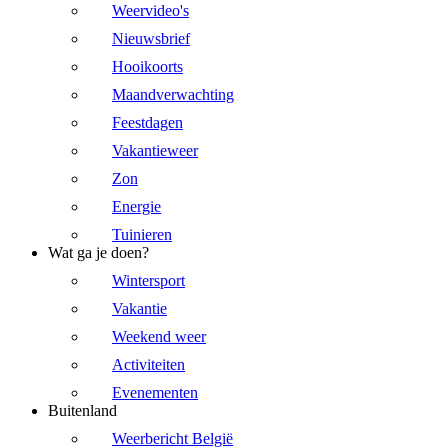
Weervideo's
Nieuwsbrief
Hooikoorts
Maandverwachting
Feestdagen
Vakantieweer
Zon
Energie
Tuinieren
Wat ga je doen?
Wintersport
Vakantie
Weekend weer
Activiteiten
Evenementen
Buitenland
Weerbericht België